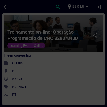
Ga naar de hoofdinhoud
Pagina geladen
place
expand_more
arrow_back
search
login
BE & LU
Cursus - Treinamento on-line: Operação + 
Treinamento on-line: Operação +
share
Programação de CNC 828D/840D
Solution Line
Learning Event - Online
In één oogopslag
widgets
Cursus
where_to_vote
BR
access_time
5 days
sell
NC-PRO1
translate
PT