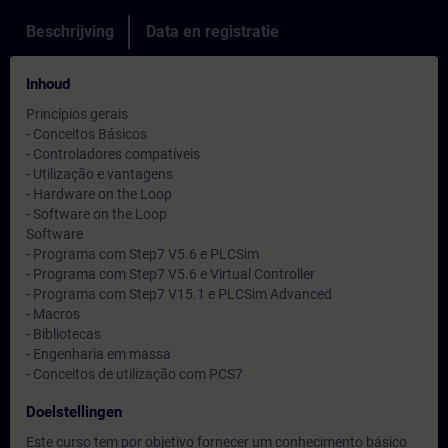
Beschrijving
Data en registratie
Inhoud
Princípios gerais
- Conceitos Básicos
- Controladores compatíveis
- Utilização e vantagens
- Hardware on the Loop
- Software on the Loop
Software
- Programa com Step7 V5.6 e PLCSim
- Programa com Step7 V5.6 e Virtual Controller
- Programa com Step7 V15.1 e PLCSim Advanced
- Macros
- Bibliotecas
- Engenharia em massa
- Conceitos de utilização com PCS7
Doelstellingen
Este curso tem por objetivo fornecer um conhecimento básico