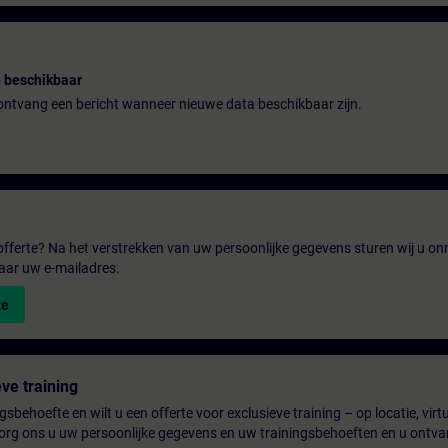
 beschikbaar
n ontvang een bericht wanneer nieuwe data beschikbaar zijn.
fferte? Na het verstrekken van uw persoonlijke gegevens sturen wij u onm
aar uw e-mailadres.
te
ve training
gsbehoefte en wilt u een offerte voor exclusieve training – op locatie, virtu
rg ons u uw persoonlijke gegevens en uw trainingsbehoeften en u ontva