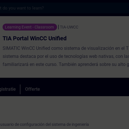
s
inCC Unified - Training - Opleiding - Bijsc
Learning Event - Classroom
TIA-UWCC
TIA Portal WinCC Unified
SIMATIC WinCC Unified como sistema de visualización en el TI
sistema destaca por el uso de tecnologías web nativas, con la
familiarizará en este curso. También aprenderá sobre su alto 
apertura gracias a las interfaces de alto rendimiento. Aprenda a
WinCC Unified y los nuevos Unified Comfort Panels y el softw
Runtime y obtén una impresión personal de las capacidades d
istratie
Offerte
dispositivos.
e usuario de configuración del sistema de ingeniería