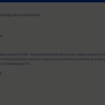
cnología de automatización.
en
editar proyectos HMI. Independientemente de si es un usuario novel o ya h
te curso le enseñará muchas cosas nuevas y le dará confianza en el uso
 y la Runtime para PC.
ha