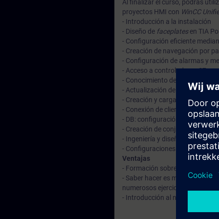
Al finalizar el curso, podrás uti
proyectos HMI con
WinCC Unifi
- Introducción a la instalación
- Diseño de
faceplates
en TIA Por
- Configuración eficiente median
- Creación de navegación por pa
- Configuración de alarmas y m
- Acceso a controladores S7
- Conocimiento de los aspectos
- Actualización de dispositivos 
- Creación y carga de proyectos
- Conexión de clientes WinCC Uni
- DB: configuración del archiva
- Creación de conjuntos de pará
- Ingeniería y diseño eficientes 
- Configuraciones de sistemas d
Ventajas
- Formación sobre el nuevo sist
- Saber hacer es mejor que saber
numerosos ejercicios prácticos
- Introducción al nuevo WinCC 