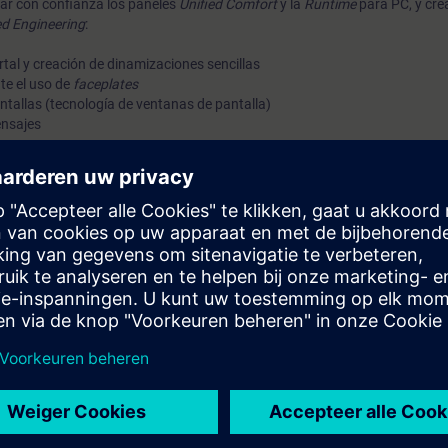
lizar con confianza los paneles
Unified Comfort
y la
Runtime
para PC, y cre
ed Engineering
:
tal y creación de dinamizaciones sencillas
te el uso de
faceplates
ntallas (tecnología de ventanas de pantalla)
ensajes
 de seguridad
HMI
 (PC)
fied al WinCC Unified Runtime y gestión de certificados
do de grandes cantidades de datos.
metros (recetas) y comunicación para el control
con plantillas, aplicaciones y opciones
escentralizados (colaboración) y gestión de certificados
ema HMI, WinCC Unified, directamente del fabricante
. Al finalizar el curso, habrás dominado WinCC Unified, gracias a la realiz
Unified basado en HTML5. Obtén una impresión personal del rendimiento