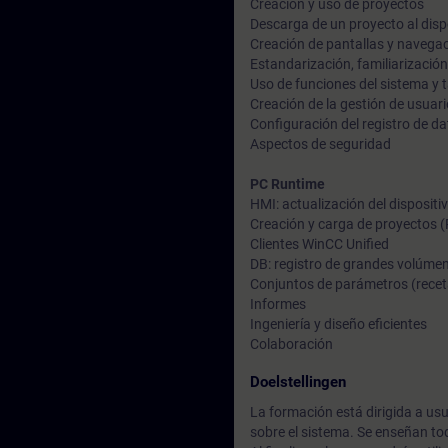
Creación y uso de proyectos
Descarga de un proyecto al disp
Creación de pantallas y navegac
Estandarización, familiarizació
Uso de funciones del sistema y
Creación de la gestión de usuar
Configuración del registro de dat
Aspectos de seguridad
PC Runtime
HMI: actualización del dispositi
Creación y carga de proyectos 
Clientes WinCC Unified
DB: registro de grandes volúme
Conjuntos de parámetros (recet
Informes
Ingeniería y diseño eficientes
Colaboración
Doelstellingen
La formación está dirigida a us
sobre el sistema. Se enseñan to