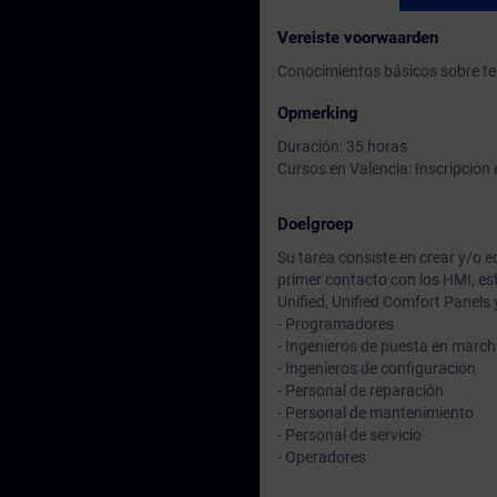
Vereiste voorwaarden
Conocimientos básicos sobre te
Opmerking
Duración: 35 horas
Cursos en Valencia: Inscripción 
Doelgroep
Su tarea consiste en crear y/o 
primer contacto con los HMI, es
Unified, Unified Comfort Panels
- Programadores
- Ingenieros de puesta en marc
- Ingenieros de configuración
- Personal de reparación
- Personal de mantenimiento
- Personal de servicio
- Operadores