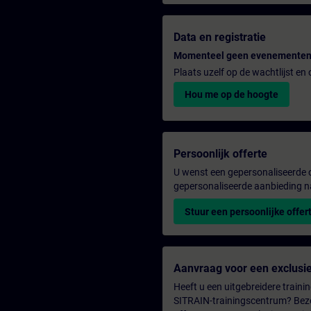
Data en registratie
Momenteel geen evenementen
Plaats uzelf op de wachtlijst e
Hou me op de hoogte
Persoonlijk offerte
U wenst een gepersonaliseerde o
gepersonaliseerde aanbieding n
Stuur een persoonlijke offer
Aanvraag voor een exclusie
Heeft u een uitgebreidere trainin
SITRAIN-trainingscentrum? Bezo