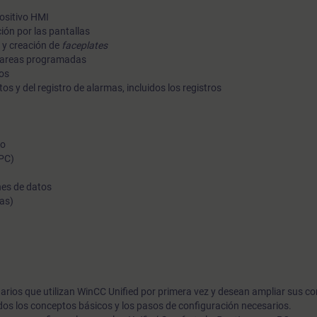
ositivo HMI
ión por las pantallas
n y creación de
faceplates
 tareas programadas
ios
os y del registro de alarmas, incluidos los registros
vo
(PC)
nes de datos
as)
uarios que utilizan WinCC Unified por primera vez y desean ampliar sus c
dos los conceptos básicos y los pasos de configuración necesarios.