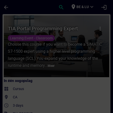
Ga naar de hoofdinhoud
Pagina geladen
place
expand_more
arrow_back
search
login
BE & LU
Cursus - TIA Portal Programming Expert - T
TIA Portal Programming Expert
more_vert
Learning Event - Classroom
Choose this course if you want to become a SIMATIC
S7-1500 expert using a higher level programming
language (SCL).You expand your knowledge of the
runtime and memory...
Meer
In één oogopslag
widgets
Cursus
where_to_vote
CA
access_time
3 days