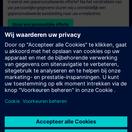
U wenst een gepersonaliseerde offerte? Na het verstrekken van
uw persoonlijke gegevens sturen wij u onmiddellijk een
gepersonaliseerde aanbieding naar uw e-mailadres.
Stuur een persoonlijke offerte
Aanvraag voor een exclusieve training
Heeft u een uitgebreidere trainingsbehoefte en wilt u een offerte
voor exclusieve training – op locatie, virtueel of in een SITRAIN-
trainingscentrum? Bezorg ons u uw persoonlijke gegevens en
uw trainingsbehoeften en u ontvangt van ons een offerte voor
een exclusieve training.
Exclusieve offerte aanvragen