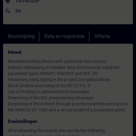
sell
TIA-PROEXP
translate
EN
Beschrijving
Data en registratie
Offerte
Inhoud
Reusable building blocks with optimized data access
Indirect addressing of complex data structures by using the
parameter types ARRAY*, VARIANT and REF_TO
Versioning using typing in the project and global library
Block creation according to the IEC 61131-3
Use of ProDiag to generate block messages
Deepening of the SCL programming language
Deepening of the content through practice-oriented exercises on
the SIMATIC S7-1500 and a virtual model of a production plant.
Doelstellingen
After attending the course, you can do the following: