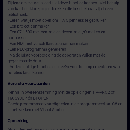
Tijdens deze cursus leert u al deze functies kennen. Met behulp
van kant-en-klare projectblokken die beschikbaar zijn in een
bibliotheek:
- Leren wat je moet doen om TIA Openness te gebruiken
- Een project aanmaken
- Een S7-1500 met centrale en decentrale I/O maken en
aanpassen
- Een HMI met verschillende schermen maken
- Een PLC-programma genereren
- Na de juiste voorbereiding de apparaten vullen met de
gegenereerde data
- Andere nuttige functies en ideeën voor het implementeren van
functies leren kennen
Vereiste voorwaarden
Kennis in overeenstemming met de opleidingen TIA-PRO2 of
TIA-SYSUP én DI-OPEN1
Goede programmeervaardigheden in de programmeertaal C# en
in het werken met Visual Studio
Opmerking
Als onderdeel van uw cursusboeking ontvangt u gratis