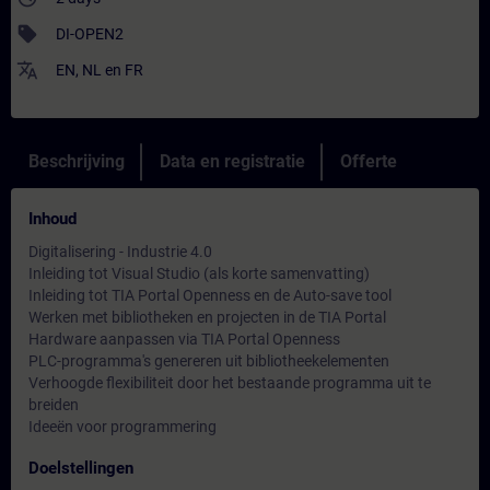
sell
DI-OPEN2
translate
EN
,
NL
en
FR
Beschrijving
Data en registratie
Offerte
Inhoud
Digitalisering - Industrie 4.0
Inleiding tot Visual Studio (als korte samenvatting)
Inleiding tot TIA Portal Openness en de Auto-save tool
Werken met bibliotheken en projecten in de TIA Portal
Hardware aanpassen via TIA Portal Openness
PLC-programma's genereren uit bibliotheekelementen
Verhoogde flexibiliteit door het bestaande programma uit te
breiden
Ideeën voor programmering
Doelstellingen