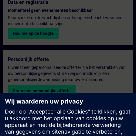
Data en registratie
Momenteel geen evenementen beschikbaar
Plaats uzelf op de wachtlijst en ontvang een bericht wanneer
nieuwe data beschikbaar zijn.
Hou me op de hoogte
Persoonlijk offerte
U wenst een gepersonaliseerde offerte? Na het verstrekken van
uw persoonlijke gegevens sturen wij u onmiddellijk een
gepersonaliseerde aanbieding naar uw e-mailadres.
Stuur een persoonlijke offerte
Aanvraag voor een exclusieve training
Heeft u een uitgebreidere trainingsbehoefte en wilt u een offerte
voor exclusieve training – op locatie, virtueel of in een SITRAIN-
trainingscentrum? Bezorg ons u uw persoonlijke gegevens en