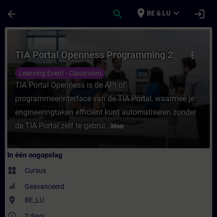
Ga naar de hoofdinhoud
Pagina geladen
place
expand_more
arrow_back
search
login
BE & LU
Cursus - TIA Portal Openness Programming 
TIA Portal Openness Programming 2
more_vert
Learning Event - Classroom
TIA Portal Openness is de API of
programmeerinterface van de TIA Portal, waarmee je
engineeringtaken efficiënt kunt automatiseren zonder
de TIA Portal zelf te gebrui...
Meer
In één oogopslag
widgets
Cursus
Geavanceerd
where_to_vote
BE_LU
access_time
2 days