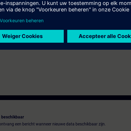
n TIA Portal (equivalentes a los conocimientos adquiridos tras completa
 beschikbaar
n ontvang een bericht wanneer nieuwe data beschikbaar zijn.