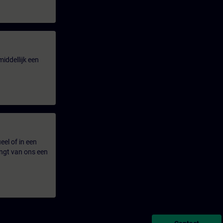
iddellijk een
eel of in een
ngt van ons een