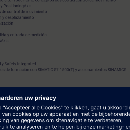
logía S7-1500T-CPU, conceptos básicos del control de movimiento
y PositioningAxis
 de control de movimiento
en y desplazamiento
mización
alida y entrada de medición
sAxis
l y Safety Integrated
itivos de formación con SIMATIC S7-1500(T) y accionamientos SINAMICS
SIMATIC S7-1500 o S7-1200 en TIA Portal. Podrás controlar con precisió
 control de movimiento integradas.
nderás, paso a paso, las ventajas y el uso de estas funciones. Después d
us conocimientos con la programación práctica.
prenderás la interacción de las funciones tecnológicas. Podrás seleccion
s, como el eje de velocidad, el eje de posicionamiento y el eje síncrono, 
izar el mantenimiento e identificación de fallos del sistema.