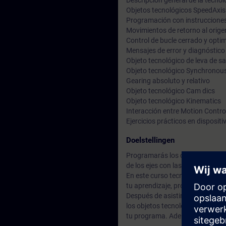
Descripción general de la tecno
Objetos tecnológicos SpeedAxis 
Programación con instrucciones
Movimientos de retorno al orig
Control de bucle cerrado y opti
Mensajes de error y diagnóstico
Objeto tecnológico de leva de s
Objeto tecnológico Synchronou
Gearing absoluto y relativo
Objeto tecnológico Cam dics
Objeto tecnológico Kinematics
Interacción entre Motion Contro
Ejercicios prácticos en dispos
Doelstellingen
Programarás los controladores 
de los ejes con las funciones de
En este curso tecnológico, apre
tu aprendizaje, profundizarás t
Después de asistir al curso, com
los objetos tecnológicos adecuado
tu programa. Además, podrás real