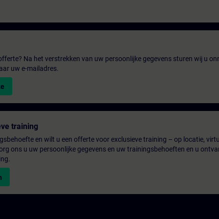
fferte? Na het verstrekken van uw persoonlijke gegevens sturen wij u onm
aar uw e-mailadres.
te
ve training
gsbehoefte en wilt u een offerte voor exclusieve training – op locatie, virtu
rg ons u uw persoonlijke gegevens en uw trainingsbehoeften en u ontva
ing.
n