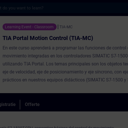
s
Motion Control (TIA-MC) - Training - Opleid
Learning Event - Classroom
TIA-MC
TIA Portal Motion Control (TIA-MC)
En este curso aprenderá a programar las funciones de control
movimiento integradas en los controladores SIMATIC S7-1500
utilizando TIA Portal. Los temas principales son los objetos t
eje de velocidad, eje de posicionamiento y eje síncrono, con ej
prácticos en nuestros equipos didácticos (SIMATIC S7-1500 y
istratie
Offerte