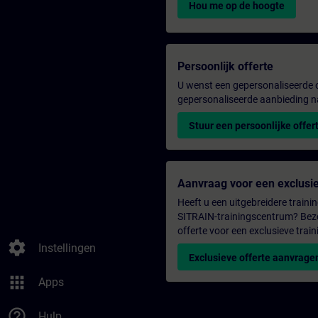
Hou me op de hoogte
Persoonlijk offerte
U wenst een gepersonaliseerde o
gepersonaliseerde aanbieding n
Stuur een persoonlijke offer
Aanvraag voor een exclusie
Heeft u een uitgebreidere trainin
SITRAIN-trainingscentrum? Bezo
offerte voor een exclusieve train
settings
Instellingen
Exclusieve offerte aanvrage
apps
Apps
help_outline
Hulp