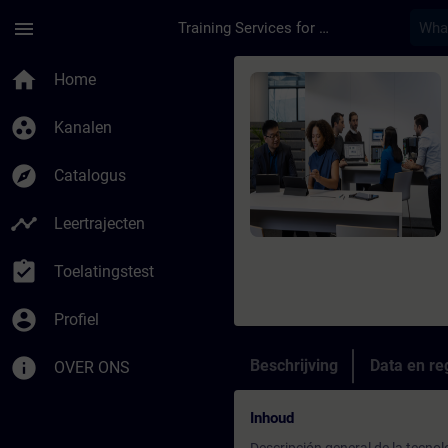
Ga naar de hoofdinhoud
Pagina geladen
menu
Training Services for Digital Industries
Cursus - TIA Portal 
home
Home
group_work
Kanalen
explore
Catalogus
timeline
Leertrajecten
assignment_turned_in
Toelatingstest
account_circle
Profiel
info
Beschrijving
Data en reg
OVER ONS
Inhoud