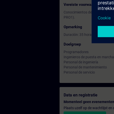
Vereiste voorwaarden
Conocimientos de programación e
PRO1).
Opmerking
Duración: 35 horas
Doelgroep
Programadores
Ingenieros de puesta en marcha
Personal de ingeniería
Personal de mantenimiento
Personal de servicio
Data en registratie
Momenteel geen evenementen
Plaats uzelf op de wachtlijst e