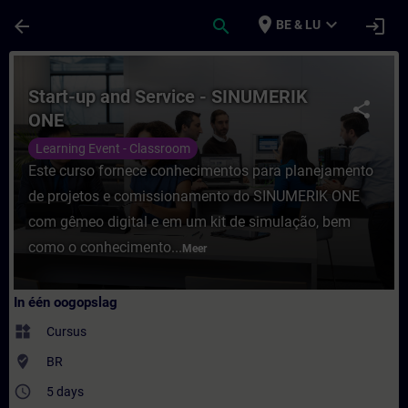
Ga naar de hoofdinhoud
Pagina geladen
place
expand_more
arrow_back
search
login
BE & LU
Cursus - Start-up and Service - SINUMERIK 
Start-up and Service - SINUMERIK
share
ONE
Learning Event - Classroom
Este curso fornece conhecimentos para planejamento
de projetos e comissionamento do SINUMERIK ONE
com gêmeo digital e em um kit de simulação, bem
como o conhecimento...
Meer
In één oogopslag
widgets
Cursus
where_to_vote
BR
access_time
5 days