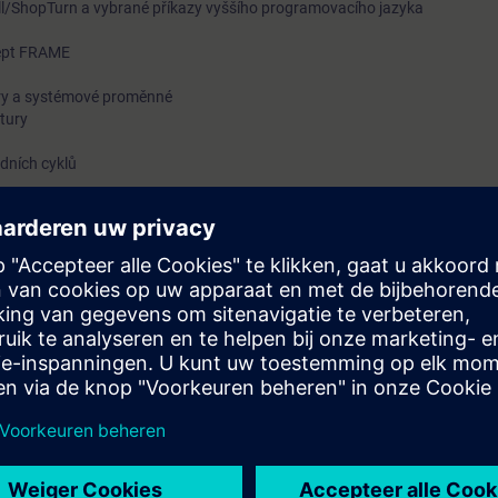
l/ShopTurn a vybrané příkazy vyššího programovacího jazyka
cept FRAME
ry a systémové proměnné
ktury
dních cyklů
tační osy (osa B)
vřetene (6 vzorových případů)
 na školicích zařízeních
gramování obráběcích strojů pro výrobu složitých součástí.
hopni vytvářet programy dílů na základě výkresů obrobků. Budete prog
atelských rozhraní ShopMill a ShopTurn. Dále budete používat vybrané p
také schopni vytvořit uživatelský program.
atele řídicích systémů Siemens SINUMERIK ONE, SINUMERIK 828 a SINUME
 případech stejné.