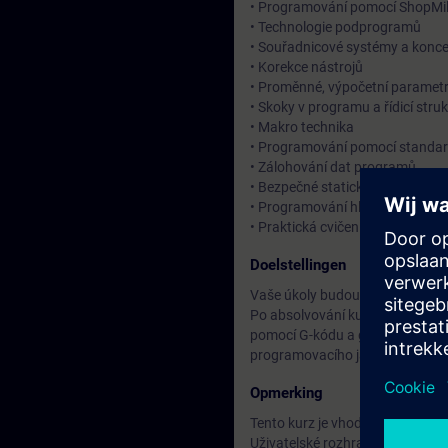
• Programování pomocí ShopMil
• Technologie podprogramů
• Souřadnicové systémy a kon
• Korekce nástrojů
• Proměnné, výpočetní paramet
• Skoky v programu a řídicí stru
• Makro technika
• Programování pomocí standar
• Zálohování dat programů
• Bezpečné statické naklápění ro
• Programování hlavního a proti
• Praktická cvičení programování
Doelstellingen
Vaše úkoly budou zahrnovat pro
Po absolvování kurzu budete sc
pomocí G-kódu a grafických uživ
programovacího jazyka. Budete 
Opmerking
Tento kurz je vhodný pro uživ
Uživatelské rozhraní je ve všech