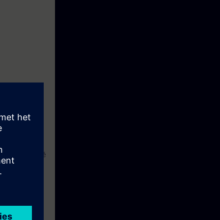
ramovat řádkově
říkazy vyššího
RIK 840D sl.