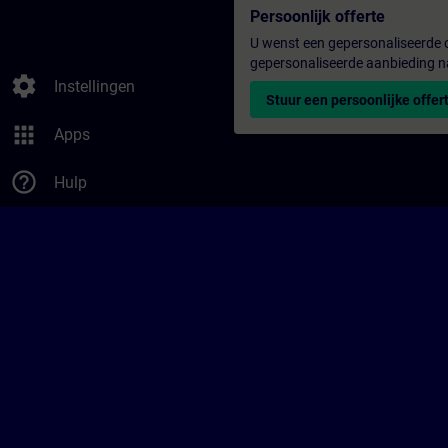
Persoonlijk offerte
U wenst een gepersonaliseerde o
gepersonaliseerde aanbieding n
settings
Instellingen
Stuur een persoonlijke offer
apps
Apps
help_outline
Hulp