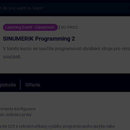
s
rogramming 2 - Training - Opleiding - Bij
Learning Event - Classroom
NC-PRO2
SINUMERIK Programming 2
V tomto kurzu se naučíte programovat obráběcí stroje pro výro
součástí.
istratie
Offerte
arianty konfigurace
ti, ovládací prvky
 66 025 a vybrané příkazy vyššího programovacího jazyka nebo