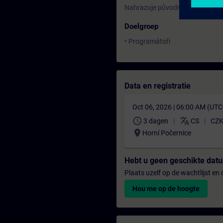
Nahrazuje původní školení: NC-
Doelgroep
• Programátoři
Data en registratie
Oct 06, 2026 | 06:00 AM (UT
schedule
translate
3 dagen
CS
CZK
location_on
Horní Počernice
Hebt u geen geschikte da
Plaats uzelf op de wachtlijst e
Hou me op de hoogte