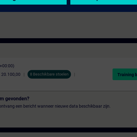
840DSL-ADPROG (Programování Sinumerik 840D, 840D sl - pokročilý)
C+00:00)
 20.100,00
8 Beschikbare stoelen
Training 
tum gevonden?
n ontvang een bericht wanneer nieuwe data beschikbaar zijn.