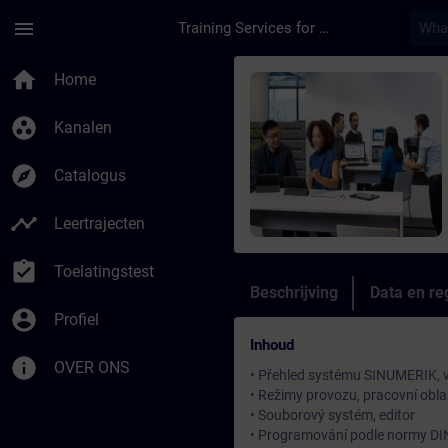
Ga naar de hoofdinhoud
Pagina geladen
menu
Training Services for Digital Industries
Cursus - SINUMERIK P
home
Home
group_work
Kanalen
explore
Catalogus
timeline
Leertrajecten
assignment_turned_in
Toelatingstest
Beschrijving
Data en reg
account_circle
Profiel
Inhoud
info
OVER ONS
• Přehled systému SINUMERIK, v
• Režimy provozu, pracovní oblas
• Souborový systém, editor
• Programování podle normy DIN