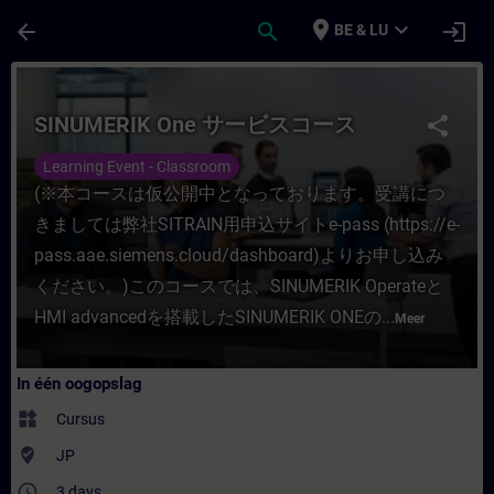
Ga naar de hoofdinhoud
Pagina geladen
place
expand_more
arrow_back
search
login
BE & LU
Cursus - SINUMERIK One サービスコース - Trai
SINUMERIK One サービスコース
share
Learning Event - Classroom
(※本コースは仮公開中となっております。受講につ
きましては弊社SITRAIN用申込サイトe-pass (https://e-
pass.aae.siemens.cloud/dashboard)よりお申し込み
ください。)このコースでは、SINUMERIK Operateと
HMI advancedを搭載したSINUMERIK ONEの...
Meer
In één oogopslag
widgets
Cursus
where_to_vote
JP
access_time
3 days