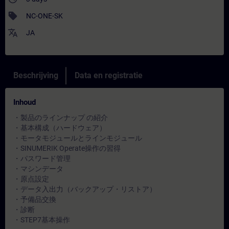
sell
NC-ONE-SK
translate
JA
Beschrijving
Data en registratie
Inhoud
・製品のラインナップ の紹介
・基本構成（ハードウェア）
・モータモジュールとラインモジュール
・SINUMERIK Operate操作の習得
・パスワード管理
・マシンデータ
・原点設定
・データ入出力（バックアップ・リストア）
・予備品交換
・診断
・STEP7基本操作