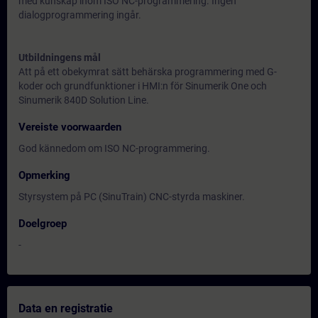
med kunskap inom ISO NC-programmering. Ingen
dialogprogrammering ingår.
Utbildningens mål
Att på ett obekymrat sätt behärska programmering med G-
koder och grundfunktioner i HMI:n för Sinumerik One och
Sinumerik 840D Solution Line.
Vereiste voorwaarden
God kännedom om ISO NC-programmering.
Opmerking
Styrsystem på PC (SinuTrain) CNC-styrda maskiner.
Doelgroep
-
Data en registratie