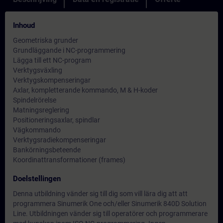
Inhoud
Geometriska grunder
Grundläggande i NC-programmering
Lägga till ett NC-program
Verktygsväxling
Verktygskompenseringar
Axlar, kompletterande kommando, M & H-koder
Spindelrörelse
Matningsreglering
Positioneringsaxlar, spindlar
Vägkommando
Verktygsradiekompenseringar
Bankörningsbeteende
Koordinattransformationer (frames)
Doelstellingen
Denna utbildning vänder sig till dig som vill lära dig att att
programmera Sinumerik One och/eller Sinumerik 840D Solution
Line. Utbildningen vänder sig till operatörer och programmerare