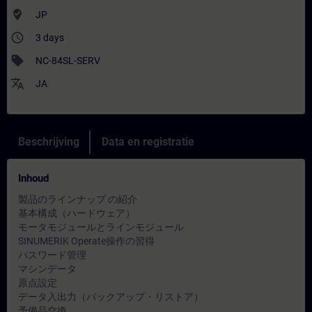
where_to_vote
JP
access_time
3 days
sell
NC-84SL-SERV
translate
JA
Beschrijving
Data en registratie
Inhoud
製品のラインナップ の紹介
基本構成（ハードウェア）
モータモジュールとラインモジュール
SINUMERIK Operate操作の習得
パスワード管理
マシンデータ
原点設定
データ入出力（バックアップ・リストア）
予備品交換