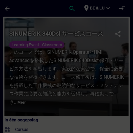
Ga naar de hoofdinhoud
Pagina geladen
place
expand_more
arrow_back
search
login
BE & LU
Cursus - SINUMERIK 840Dsl サービスコース - T
SINUMERIK 840Dsl サービスコース
share
Learning Event - Classroom
このコースでは、SINUMERIK OperateとHMI
advancedを搭載したSINUMERIK 840D slの保守・サー
ビス方法を学習します。実践的な実習で、保全に必要
な技術を習得できます。コース修了後は、SINUMERIK
を搭載した工作機械の継続的なサービス・メンテナン
ス作業に必要な知識と能力を習得し、再始動もで
き...
Meer
In één oogopslag
widgets
Cursus