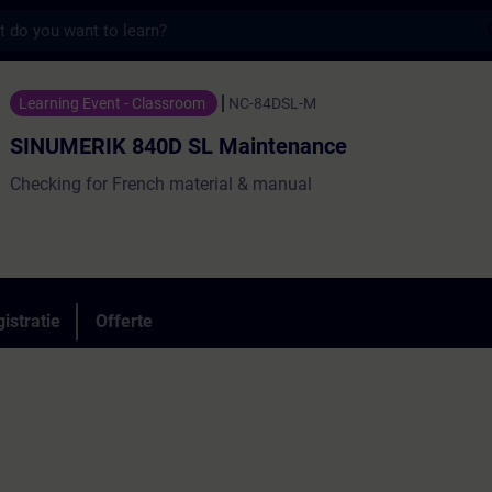
s
40D SL Maintenance - Training - Opleiding
Learning Event - Classroom
NC-84DSL-M
SINUMERIK 840D SL Maintenance
Checking for French material & manual
istratie
Offerte