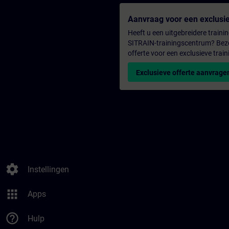
Aanvraag voor een exclusie
Heeft u een uitgebreidere trainin
SITRAIN-trainingscentrum? Bezo
offerte voor een exclusieve train
Exclusieve offerte aanvrage
settings
Instellingen
apps
Apps
help_outline
Hulp