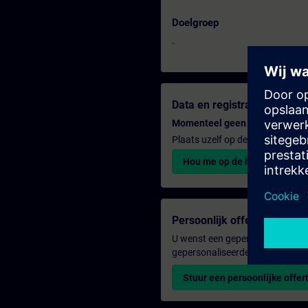
Doelgroep
-
Data en registratie
Momenteel geen evenementen
Plaats uzelf op de wachtlijst e
Hou me op de hoogte
Persoonlijk offerte
U wenst een gepersonaliseerde o
gepersonaliseerde aanbieding n
Stuur een persoonlijke offer