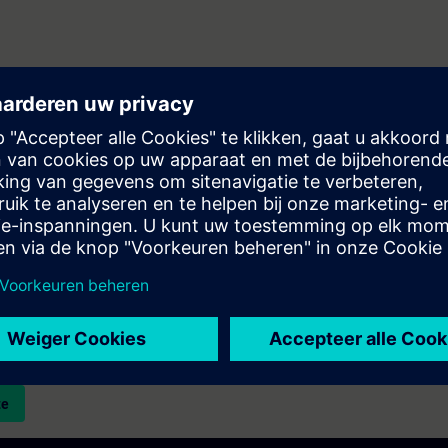
 beschikbaar
n ontvang een bericht wanneer nieuwe data beschikbaar zijn.
fferte? Na het verstrekken van uw persoonlijke gegevens sturen wij u onm
aar uw e-mailadres.
te