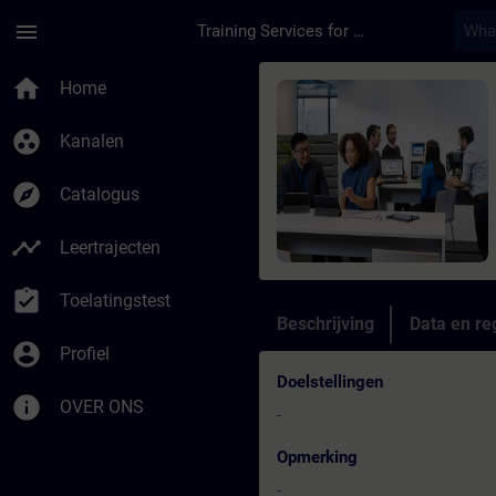
Ga naar de hoofdinhoud
Pagina geladen
menu
Training Services for Digital Industries
Cursus - SINUMERIK 8
home
Home
group_work
Kanalen
explore
Catalogus
timeline
Leertrajecten
assignment_turned_in
Toelatingstest
Beschrijving
Data en reg
account_circle
Profiel
Doelstellingen
info
OVER ONS
-
Opmerking
-