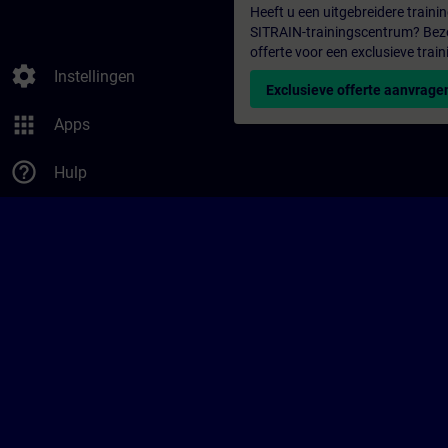
Heeft u een uitgebreidere trainin
SITRAIN-trainingscentrum? Bezo
offerte voor een exclusieve train
settings
Instellingen
Exclusieve offerte aanvrage
apps
Apps
help_outline
Hulp