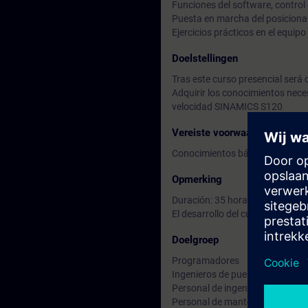
Funciones del software, control
Puesta en marcha del posiciona
Ejercicios prácticos en el equipo
Doelstellingen
Tras este curso presencial será c
Adquirir los conocimientos nece
velocidad SINAMICS S120
Vereiste voorwaarden
Conocimientos básicos de contr
Opmerking
Duración: 35 horas.
El desarrollo del curso, así com
Doelgroep
Programadores
Ingenieros de puesta en marcha
Personal de ingeniería
Personal de mantenimiento