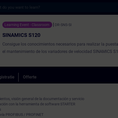
s
20 - Training - Opleiding - Bijscholing | 
Learning Event - Classroom
DR-SNS-SI
SINAMICS S120
Consigue los conocimientos necesarios para realizar la puest
el mantenimiento de los variadores de velocidad SINAMICS S
istratie
Offerte
entos, visión general de la documentación y servicio
ación con la herramienta de software STARTER
s
 vía PROFIBUS / PROFINET