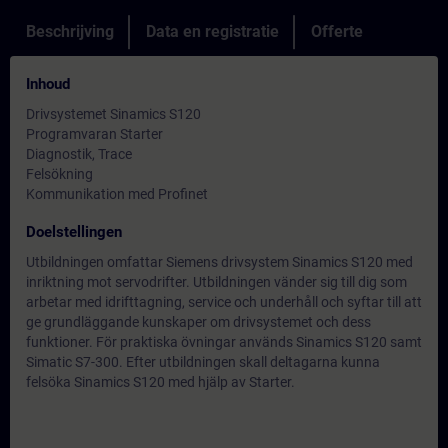
Beschrijving
Data en registratie
Offerte
Inhoud
Drivsystemet Sinamics S120
Programvaran Starter
Diagnostik, Trace
Felsökning
Kommunikation med Profinet
Doelstellingen
Utbildningen omfattar Siemens drivsystem Sinamics S120 med
inriktning mot servodrifter. Utbildningen vänder sig till dig som
arbetar med idrifttagning, service och underhåll och syftar till att
ge grundläggande kunskaper om drivsystemet och dess
funktioner. För praktiska övningar används Sinamics S120 samt
Simatic S7-300. Efter utbildningen skall deltagarna kunna
felsöka Sinamics S120 med hjälp av Starter.