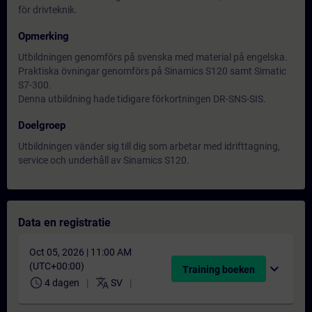
för drivteknik.
Opmerking
Utbildningen genomförs på svenska med material på engelska.
Praktiska övningar genomförs på Sinamics S120 samt Simatic
S7-300.
Denna utbildning hade tidigare förkortningen DR-SNS-SIS.
Doelgroep
Utbildningen vänder sig till dig som arbetar med idrifttagning,
service och underhåll av Sinamics S120.
Data en registratie
Oct 05, 2026 | 11:00 AM
(UTC+00:00)
expand_more
Training boeken
schedule
translate
4 dagen
SV