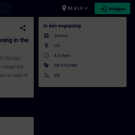
place
expand_more
login
earch
BE & LU
Inloggen
the TIA Portal - Training - Opleiding - Bi
In één oogopslag
share
widgets
Cursus
ing in the
where_to_vote
CA
access_time
4.5 days
 S120 into
sell
DR-S12-PMT
an adapt the
ics in case of
translate
EN