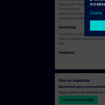
saving with the software Startdr
the entire plant.
After the course you can put th
parameters of the closed-loop con
Opmerking
If you like to use Software ST
You find additional informatio
SAF.
Doelgroep
-
Data en registratie
Momenteel geen evenementen
Plaats uzelf op de wachtlijst e
Hou me op de hoogte