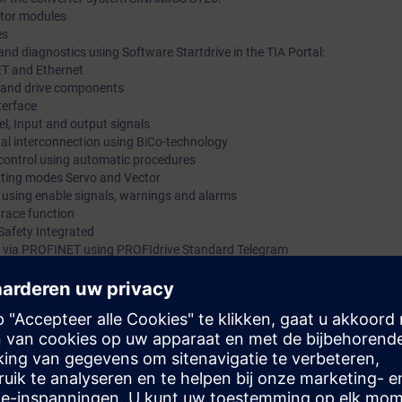
motor modules
es
nd diagnostics using Software Startdrive in the TIA Portal:
ET and Ethernet
ts and drive components
terface
l, Input and output signals
gnal interconnection using BiCo-technology
 control using automatic procedures
rating modes Servo and Vector
s using enable signals, warnings and alarms
trace function
Safety Integrated
 via PROFINET using PROFIdrive Standard Telegram
 kits with SINAMICS S120 in frame size booksize with servomotor and indu
mmissioning of SINAMICS S120 drive systems using the commissioning so
 variety of functions and setting possibilities. By a purposeful procedu
he procedure at commissioning step by step. You can handle parameter set