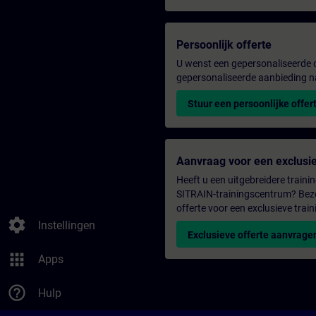
Persoonlijk offerte
U wenst een gepersonaliseerde o
gepersonaliseerde aanbieding n
Stuur een persoonlijke offer
Aanvraag voor een exclusie
Heeft u een uitgebreidere trainin
SITRAIN-trainingscentrum? Bezo
offerte voor een exclusieve train
settings
Instellingen
Exclusieve offerte aanvrage
apps
Apps
help_outline
Hulp