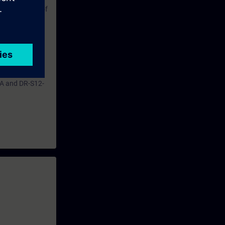
ble operation of
pt the
of a fault.
ntent.
HA and DR-S12-