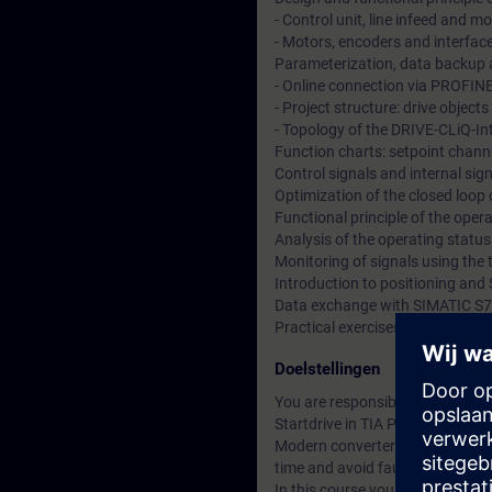
- Control unit, line infeed and 
- Motors, encoders and interfac
Parameterization, data backup a
- Online connection via PROFIN
- Project structure: drive objec
- Topology of the DRIVE-CLiQ-In
Function charts: setpoint channe
Control signals and internal si
Optimization of the closed loop
Functional principle of the ope
Analysis of the operating statu
Monitoring of signals using the 
Introduction to positioning and 
Data exchange with SIMATIC S7
Practical exercises at training
Doelstellingen
You are responsible for the co
Startdrive in TIA Portal.
Modern converter systems offer a
time and avoid faults.
In this course you will learn t