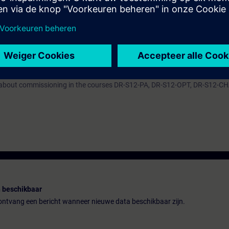
ive in the TIA Portal. By a correct parameter setting you support the relia
e converter system SINAMICS S120 efficiently into operation. You can ada
troller to the respective application and use the diagnostic tools in case 
ARTER we recommend the course DR-S12-PM with apart from that same co
n about commissioning in the courses DR-S12-PA, DR-S12-OPT, DR-S12-C
 beschikbaar
n ontvang een bericht wanneer nieuwe data beschikbaar zijn.