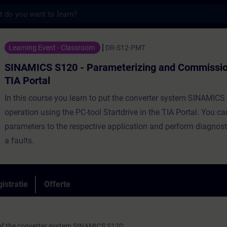
s
20 - Parameterizing and Commissioning in 
Learning Event - Classroom
DR-S12-PMT
SINAMICS S120 - Parameterizing and Commission
TIA Portal
In this course you learn to put the converter system SINAMICS
operation using the PC-tool Startdrive in the TIA Portal. You c
parameters to the respective application and perform diagnost
a faults.
istratie
Offerte
 of the converter system SINAMICS S120: