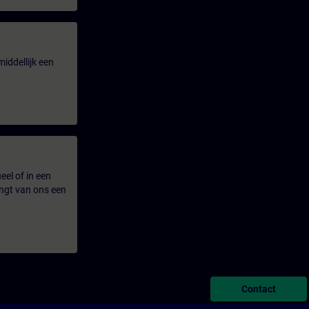
iddellijk een
eel of in een
ngt van ons een
Contact