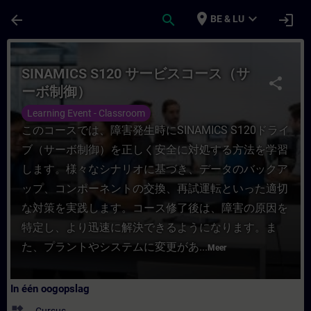
Ga naar de hoofdinhoud
Pagina geladen
place
expand_more
arrow_back
search
login
BE & LU
Cursus - SINAMICS S120 サービスコース（サーボ
SINAMICS S120 サービスコース（サ
share
ーボ制御）
Learning Event - Classroom
このコースでは、障害発生時にSINAMICS S120ドライ
ブ（サーボ制御）を正しく安全に対処する方法を学習
します。様々なシナリオに基づき、データのバックア
ップ、コンポーネントの交換、再試運転といった適切
な対策を実践します。コース修了後は、障害の原因を
特定し、より迅速に解決できるようになります。ま
た、プラントやシステムに変更があ...
Meer
In één oogopslag