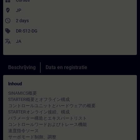
widgets
Cursus
where_to_vote
JP
access_time
2 days
sell
DR-S12-DG
translate
JA
Beschrijving
Data en registratie
Inhoud
SINAMICS概要
STARTER概要とオフライン構成
コントロールユニットとハードウェアの概要
STARTERオンライン接続、構成
パラメーター構造とエキスパートリスト
コントロールワードおよびトレース機能
速度指令ソース
サーボモード制御、調整