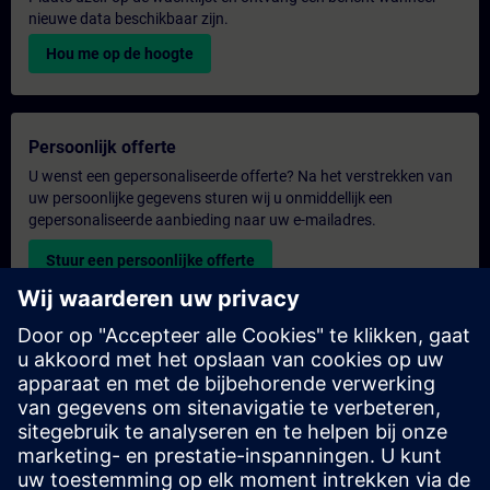
nieuwe data beschikbaar zijn.
Hou me op de hoogte
Persoonlijk offerte
U wenst een gepersonaliseerde offerte? Na het verstrekken van
uw persoonlijke gegevens sturen wij u onmiddellijk een
gepersonaliseerde aanbieding naar uw e-mailadres.
Stuur een persoonlijke offerte
Aanvraag voor een exclusieve training
Heeft u een uitgebreidere trainingsbehoefte en wilt u een offerte
voor exclusieve training – op locatie, virtueel of in een SITRAIN-
trainingscentrum? Bezorg ons u uw persoonlijke gegevens en
uw trainingsbehoeften en u ontvangt van ons een offerte voor
een exclusieve training.