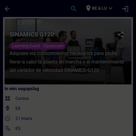
Ga naar de hoofdinhoud
Pagina geladen
place
expand_more
arrow_back
search
login
BE & LU
Cursus - SINAMICS G120 - Training - Opleid
SINAMICS G120
share
Learning Event - Classroom
Adquiere los conocimientos necesarios para poder
llevar a cabo la puesta en marcha y el mantenimiento
del variador de velocidad SINAMICS G120
In één oogopslag
widgets
Cursus
where_to_vote
ES
access_time
21 hours
translate
ES