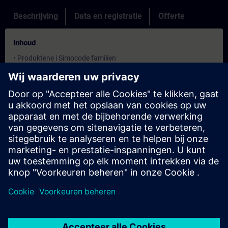
Beschrijving
Data en registratie
Offerte
Inhoud
• Produktene i Simocode familien
• Standard og ekspansjonsmoduler
• Strøm og spenningstransformatorer
• Operatørpaneler
• Funksjonene for Simocode Pro
• Motorbeskyttelse og kontrollfunksjoner
• Overvåkning og diagnose
• Oppsett og diagnose med softwaren Simocode ES
• Kommunikasjon med Profibus og Profinet til Simatic S7
Doelstellingen
Målet med kurset er at deltakerne skal bli kjent med produktet
Simocode pro og funksjonene i den. Deltakerne vil få en generell
kunnskap om alle de forskjellige måtene Simocode kan brukes.
Du vil lære å bruke programvaren Simocode ES, ulike diagnose
og testfunksjoner og hvordan Simocode kan knyttes opp mot
overordnet kontrollsystem via profibus eller profinet.