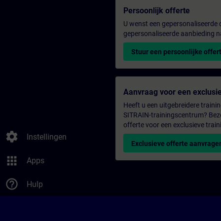
Persoonlijk offerte
U wenst een gepersonaliseerde o
gepersonaliseerde aanbieding n
Stuur een persoonlijke offer
Aanvraag voor een exclusie
Heeft u een uitgebreidere trainin
SITRAIN-trainingscentrum? Bezo
offerte voor een exclusieve train
settings
Instellingen
Exclusieve offerte aanvrage
apps
Apps
help_outline
Hulp