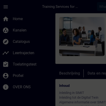
Ga naar de hoofdinhoud
Pagina geladen
menu
Training Services for Digital Industries
Cursus - SIMIT in Di
home
Home
group_work
Kanalen
explore
Catalogus
timeline
Leertrajecten
assignment_turned_in
Toelatingstest
Beschrijving
Data en reg
account_circle
Profiel
Inhoud
info
OVER ONS
Inleiding in SIMIT
Inleiding tot de Digital Twin
Algemene informatie over SIMIT