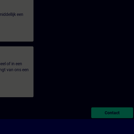
iddellijk een
eel of in een
ngt van ons een
Contact