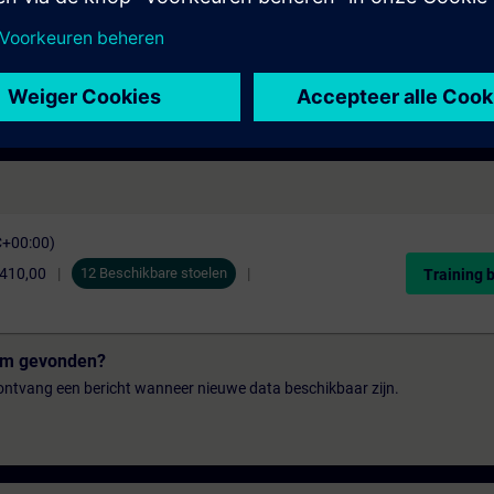
C+00:00)
.410,00
12 Beschikbare stoelen
Training 
tum gevonden?
n ontvang een bericht wanneer nieuwe data beschikbaar zijn.