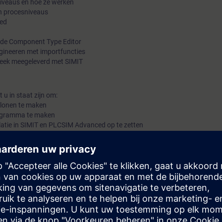
niveaus en hoe ze werken
en procesniveaus
ed
de Component Type Editor
gineeren met importfuncties
eek meegeleverd met SIMIT
 u in staat zijn om:
blonen te maken
rogramma te maken
latie in SIMIT en PLCSIM Advanced op te zetten
stechnologie
 TIA Portal projectplanning, vergelijkbaar met TIA-PRO2 of TIA-SYSUP