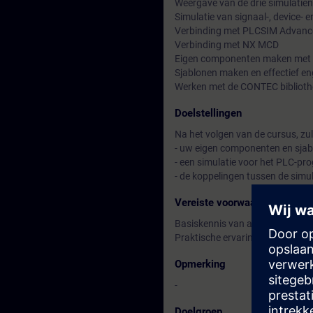
Weergave van de drie simulatie
Simulatie van signaal-, device- 
Verbinding met PLCSIM Advanc
Verbinding met NX MCD
Eigen componenten maken met 
Sjablonen maken en effectief en
Werken met de CONTEC biblioth
Doelstellingen
Na het volgen van de cursus, zult
- uw eigen componenten en sja
- een simulatie voor het PLC-p
- de koppelingen tussen de simu
Vereiste voorwaarden
Basiskennis van automatisering
Praktische ervaring met SIMATIC
Opmerking
-
Doelgroep