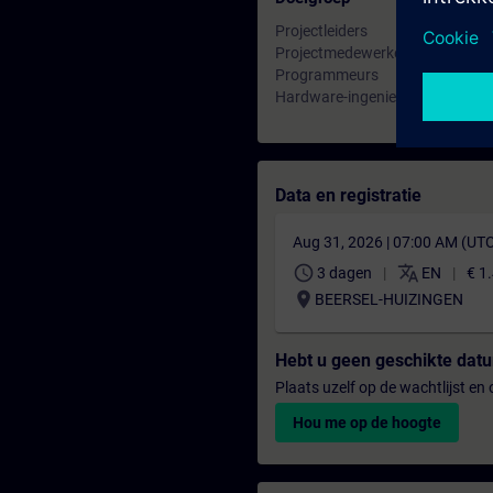
Projectleiders
Projectmedewerkers
Programmeurs
Hardware-ingenieurs
Data en registratie
Aug 31, 2026 | 07:00 AM (UT
schedule
translate
3 dagen
EN
€ 1
location_on
BEERSEL-HUIZINGEN
Hebt u geen geschikte da
Plaats uzelf op de wachtlijst e
Hou me op de hoogte