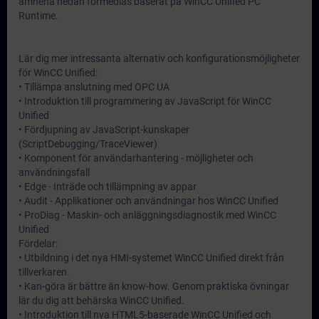
ämnena nedan förmedlas baserat på WinCC Unified PC
Runtime.
Lär dig mer intressanta alternativ och konfigurationsmöjligheter
för WinCC Unified:
• Tillämpa anslutning med OPC UA
• Introduktion till programmering av JavaScript för WinCC
Unified
• Fördjupning av JavaScript-kunskaper
(ScriptDebugging/TraceViewer)
• Komponent för användarhantering - möjligheter och
användningsfall
• Edge - Inträde och tillämpning av appar
• Audit - Applikationer och användningar hos WinCC Unified
• ProDiag - Maskin- och anläggningsdiagnostik med WinCC
Unified
Fördelar:
• Utbildning i det nya HMI-systemet WinCC Unified direkt från
tillverkaren.
• Kan-göra är bättre än know-how. Genom praktiska övningar
lär du dig att behärska WinCC Unified.
• Introduktion till nya HTML5-baserade WinCC Unified och