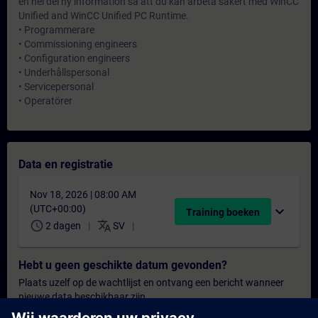
en hel del ny information så att du kan arbeta säkert med WinCC
Unified and WinCC Unified PC Runtime.
• Programmerare
• Commissioning engineers
• Configuration engineers
• Underhållspersonal
• Servicepersonal
• Operatörer
Data en registratie
Nov 18, 2026 | 08:00 AM
(UTC+00:00)
expand_more
Training boeken
schedule
translate
2 dagen
SV
Hebt u geen geschikte datum gevonden?
Plaats uzelf op de wachtlijst en ontvang een bericht wanneer
nieuwe data beschikbaar zijn.