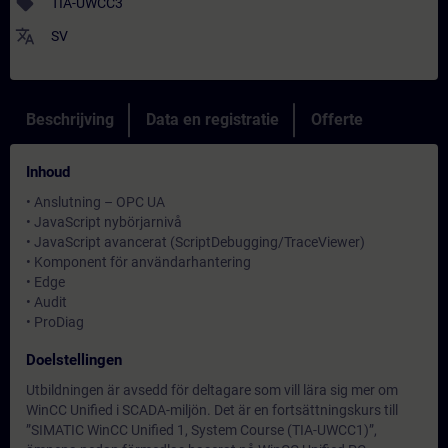
sell
TIA-UWCC3
translate
SV
Beschrijving
Data en registratie
Offerte
Inhoud
• Anslutning – OPC UA
• JavaScript nybörjarnivå
• JavaScript avancerat (ScriptDebugging/TraceViewer)
• Komponent för användarhantering
• Edge
• Audit
• ProDiag
Doelstellingen
Utbildningen är avsedd för deltagare som vill lära sig mer om
WinCC Unified i SCADA-miljön. Det är en fortsättningskurs till
”SIMATIC WinCC Unified 1, System Course (TIA-UWCC1)”,