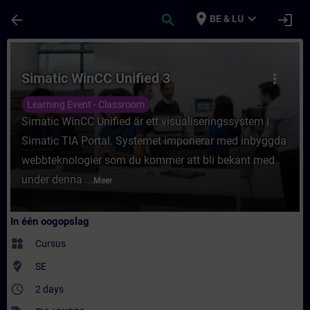
Ga naar de hoofdinhoud
Pagina geladen
place
expand_more
arrow_back
search
login
BE & LU
Cursus - Simatic WinCC Unified 3 - Training
Simatic WinCC Unified 3
more_vert
Learning Event - Classroom
Simatic WinCC Unified är ett visualiseringssystem i
Simatic TIA Portal. Systemet imponerar med inbyggda
webbteknologier som du kommer att bli bekant med
under denna ...
Meer
In één oogopslag
widgets
Cursus
where_to_vote
SE
access_time
2 days