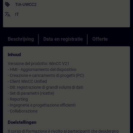
sell
TIA-UWCC2
translate
IT
Beschrijving
Data en registratie
Offerte
Inhoud
Versione del prodotto: WinCC V21
- HMI - Aggiornamento del dispositivo
- Creazione e caricamento di progetti (PC)
- Client WinCC Unified
- DB: registrazione di grandi volumi di dati
- Set di parametri (ricette)
- Reporting
- Ingegneria e progettazione efficienti
- Collaborazione
Doelstellingen
Il corso di formazione è rivolto ai partecipanti che desiderano