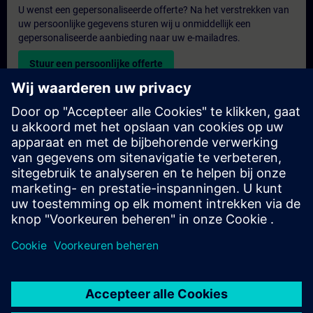
U wenst een gepersonaliseerde offerte? Na het verstrekken van
uw persoonlijke gegevens sturen wij u onmiddellijk een
gepersonaliseerde aanbieding naar uw e-mailadres.
Stuur een persoonlijke offerte
Aanvraag voor een exclusieve training
Heeft u een uitgebreidere trainingsbehoefte en wilt u een offerte
voor exclusieve training – op locatie, virtueel of in een SITRAIN-
trainingscentrum? Bezorg ons u uw persoonlijke gegevens en
uw trainingsbehoeften en u ontvangt van ons een offerte voor
een exclusieve training.
Exclusieve offerte aanvragen