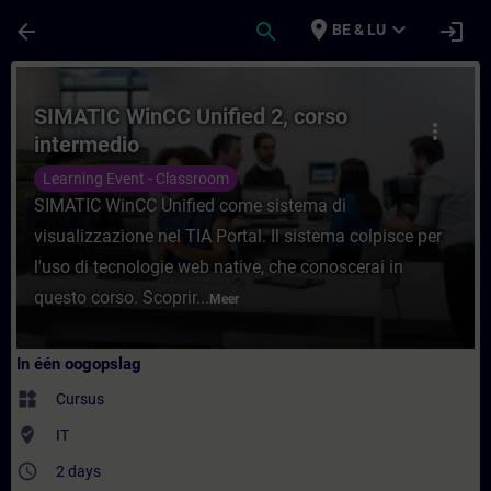
Ga naar de hoofdinhoud
Pagina geladen
place
expand_more
arrow_back
search
login
BE & LU
Cursus - SIMATIC WinCC Unified 2, corso in
SIMATIC WinCC Unified 2, corso
more_vert
intermedio
Learning Event - Classroom
SIMATIC WinCC Unified come sistema di
visualizzazione nel TIA Portal. Il sistema colpisce per
l'uso di tecnologie web native, che conoscerai in
questo corso. Scoprir...
Meer
In één oogopslag
widgets
Cursus
where_to_vote
IT
access_time
2 days