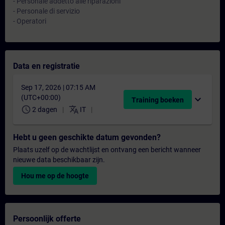
- Personale addetto alle riparazioni
- Personale di servizio
- Operatori
Data en registratie
Sep 17, 2026 | 07:15 AM
(UTC+00:00)
expand_more
Training boeken
schedule
translate
2 dagen
IT
Hebt u geen geschikte datum gevonden?
Plaats uzelf op de wachtlijst en ontvang een bericht wanneer
nieuwe data beschikbaar zijn.
Hou me op de hoogte
Persoonlijk offerte