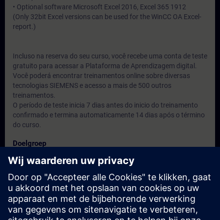
• Optional software Microsoft Excel 2016, Excel 365 1912
(Only 32bit Excel versions can be used for the WinCC OA Excel-
report.)
Incluso na reserva do seu curso, você recebe uma conta de teste
gratuito para acessar a Plataforma de Aprendizagem digital.
Você poderá encontrar treinamentos online sobre diversas
tecnologias SIEMENS e acesso a mais de 500 outros
treinamentos.
O período de teste inicia 7 dias antes do inicio do treinamento
confirmado e termina automaticamente 14 dias após o término
do curso.
Doelgroep
Engenheiros, técnicos e usuários do produto.
Data en registratie
Momenteel geen evenementen beschikbaar