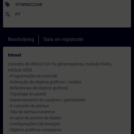
sell
ST-WINCCOAB
translate
PT
Beschrijving
Data en registratie
Inhoud
Conceito do WinCC OA: Os gerenciadores, módulo PARA,
módulo GEDI
- Programação de controle
- Animação de objetos gráficos / scripts
- Referências de objetos gráficos
- Topologia do painel
- Gerenciamento de usuários / permissões
- O conceito de alertas
- Tela de alertas e eventos
- Grupos de pontos de dados
- Configurações (de energia)
- Objetos gráficos complexos