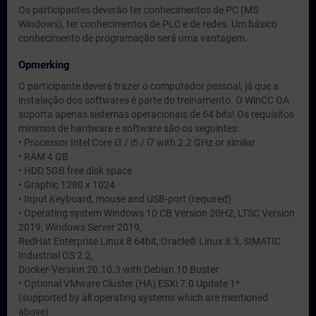
Os participantes deverão ter conhecimentos de PC (MS
Windows), ter conhecimentos de PLC e de redes. Um básico
conhecimento de programação será uma vantagem.
Opmerking
O participante deverá trazer o computador pessoal, já que a
instalação dos softwares é parte do treinamento. O WinCC OA
suporta apenas sistemas operacionais de 64 bits! Os requisitos
mínimos de hardware e software são os seguintes:
• Processor Intel Core i3 / i5 / i7 with 2.2 GHz or similar
• RAM 4 GB
• HDD 5GB free disk space
• Graphic 1280 x 1024
• Input Keyboard, mouse and USB-port (required)
• Operating system Windows 10 CB Version 20H2, LTSC Version
2019, Windows Server 2019,
RedHat Enterprise Linux 8 64bit, Oracle® Linux 8.3, SIMATIC
Industrial OS 2.2,
Docker-Version 20.10.3 with Debian 10 Buster
• Optional VMware Cluster (HA) ESXi 7.0 Update 1*
(supported by all operating systems which are mentioned
above)