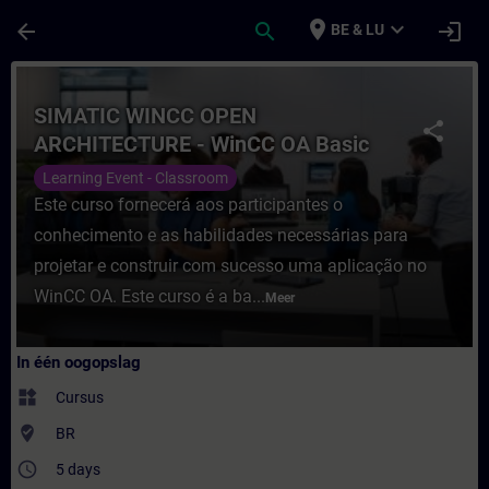
Ga naar de hoofdinhoud
Pagina geladen
place
expand_more
arrow_back
search
login
BE & LU
Cursus - SIMATIC WINCC OPEN ARCHITECTUR
SIMATIC WINCC OPEN
share
ARCHITECTURE - WinCC OA Basic
Learning Event - Classroom
Este curso fornecerá aos participantes o
conhecimento e as habilidades necessárias para
projetar e construir com sucesso uma aplicação no
WinCC OA. Este curso é a ba...
Meer
In één oogopslag
widgets
Cursus
where_to_vote
BR
access_time
5 days