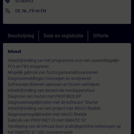
sell
ST-SERV3
translate
DE
,
NL
,
FR
en
EN
Beschrijving
Data en registratie
Offerte
Inhoud
Inbedrijfstelling van het programma voor een assemblagelijn
FC's en FB's integreren
Mogelijk gebruik van foutorganisatiebouwstenen
Diagnosemeldingen toevoegen en analyseren
Softwareproblemen oplossen en fouten verhelpen
Inbedrijfstelling van decentrale randapparatuur
Diagnose van fouten met PROFIBUS DP
Diagnosemogelijkheden met de software “Starter
Inbedrijfstelling van een project met WinCC flexible
Diagnosemogelijkheden met WinCC flexible
Gebruik van PROFINET IO met SIMATIC S7
Verdieping van de inhoud door praktijkgerichte oefeningen op
het SIMATIC S7-300 systeemmodel