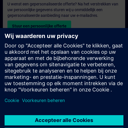
U wenst een gepersonaliseerde offerte? Na het verstrekken van
uw persoonlijke gegevens sturen wij u onmiddellijk een
gepersonaliseerde aanbieding naar uw e-mailadres.
Stuur een persoonlijke offerte
Aanvraag voor een exclusieve training
Heeft u een uitgebreidere trainingsbehoefte en wilt u een offerte
voor exclusieve training – op locatie, virtueel of in een SITRAIN-
trainingscentrum? Bezorg ons u uw persoonlijke gegevens en
uw trainingsbehoeften en u ontvangt van ons een offerte voor
een exclusieve training.
Exclusieve offerte aanvragen