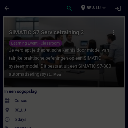
Ga naar de hoofdinhoud
Pagina geladen
place
expand_more
arrow_back
search
login
BE & LU
Cursus - SIMATIC S7 Servicetraining 3 - Tra
SIMATIC S7 Servicetraining 3
more_vert
Learning Event - Classroom
Je verdiept je theoretische kennis door middel van
talrijke praktische oefeningen op een SIMATIC
systeemmodel. Dit bestaat uit een SIMATIC S7-300
automatiseringssyst...
Meer
In één oogopslag
widgets
Cursus
where_to_vote
BE_LU
access_time
5 days