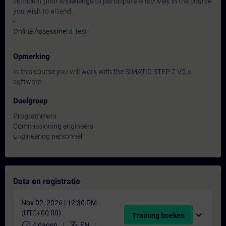
sufficient prior knowledge to participate effectively in the course
you wish to attend.
-
Online Assessment Test
Opmerking
In this course you will work with the SIMATIC STEP 7 V5.x
software.
Doelgroep
Programmers
Commissioning engineers
Engineering personnel
Data en registratie
Nov 02, 2026 | 12:30 PM
(UTC+00:00)
expand_more
Training boeken
schedule
translate
4 dagen
EN