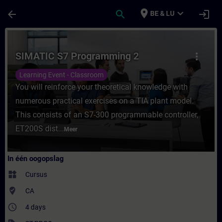
Ga naar de hoofdinhoud
Pagina geladen
place
expand_more
arrow_back
search
login
BE & LU
Cursus - SIMATIC S7 Programming 2 - Train
SIMATIC S7 Programming 2
more_vert
Learning Event - Classroom
You will reinforce your theoretical knowledge with
numerous practical exercises on a TIA plant model.
This consists of an S7-300 programmable controller,
ET200S dist...
Meer
In één oogopslag
widgets
Cursus
where_to_vote
CA
access_time
4 days