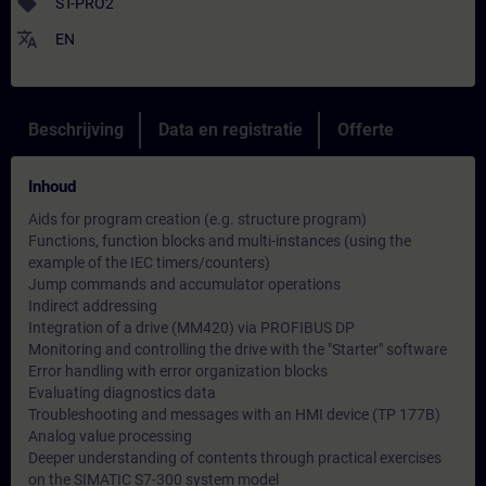
sell
ST-PRO2
translate
EN
Beschrijving
Data en registratie
Offerte
Inhoud
Aids for program creation (e.g. structure program)
Functions, function blocks and multi-instances (using the
example of the IEC timers/counters)
Jump commands and accumulator operations
Indirect addressing
Integration of a drive (MM420) via PROFIBUS DP
Monitoring and controlling the drive with the "Starter" software
Error handling with error organization blocks
Evaluating diagnostics data
Troubleshooting and messages with an HMI device (TP 177B)
Analog value processing
Deeper understanding of contents through practical exercises
on the SIMATIC S7-300 system model