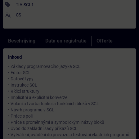
sell
TIA-SCL1
translate
CS
Beschrijving
Data en registratie
Offerte
Inhoud
• Základy programovacího jazyka SCL
• Editor SCL
• Datové typy
• Instrukce SCL
• Řídicí struktury
• Implicitní a explicitní konverze
• Volání a tvorba funkcí a funkčních bloků v SCL
• Návrh programu v SCL
• Práce s poli
• Práce s proměnnými a symbolickými názvy bloků
• Úvod do základní sady příkazů SCL
• Vytváření, uvádění do provozu a testování vlastních programů