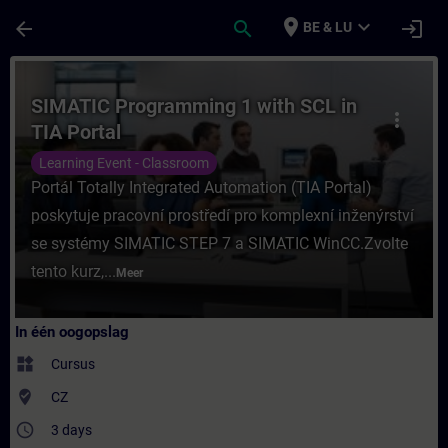
Ga naar de hoofdinhoud
Pagina geladen
place
expand_more
arrow_back
search
login
BE & LU
Cursus - SIMATIC Programming 1 with SCL in
SIMATIC Programming 1 with SCL in
more_vert
TIA Portal
Learning Event - Classroom
Portál Totally Integrated Automation (TIA Portal)
poskytuje pracovní prostředí pro komplexní inženýrství
se systémy SIMATIC STEP 7 a SIMATIC WinCC.Zvolte
tento kurz,...
Meer
In één oogopslag
widgets
Cursus
where_to_vote
CZ
access_time
3 days