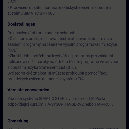
v SCL
• Procvičení obsahu pomocí praktických cvičení na modelu
systému SIMATIC S7-1500
Doelstellingen
Po absolvování kurzu budete schopni:
• Číst, porozumět, rozšiřovat, testovat a uvádět do provozu
základní programy napsané ve vyšším programovacím jazyce
(SCL).
• Zkrátit dobu potřebnou k vytváření programů pro základní
aplikace a snížit nároky na údržbu těchto programů ve srovnání
s použitím jazyka Statement List (STL).
Své teoretické znalosti si můžete prohloubit pomocí řady
praktických cvičení na modelu systému TIA.
Vereiste voorwaarden
Znalosti systému SIMATIC STEP 7 v prostředí TIA Portal
odpovídající kurzům TIA-SYSUP, TIA-SERV2 nebo TIA-PRO1.
Opmerking