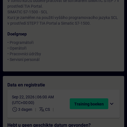
V tomto kurzu budete pracovat se softwarem SIMATIC STEP 7 v
prostředí TIA Portal.
SIMATIC S7-1500 - SCL
Kurz je zaměřen na použití vyššího programovacího jazyka SCL
v prostředí STEP7 TIA Portal a Simatic S7-1500.
Doelgroep
• Programátoři
• Operátoři
• Pracovníci údržby
• Servisní personál
Data en registratie
Sep 22, 2026 | 06:00 AM
(UTC+00:00)
expand_more
Training boeken
schedule
translate
3 dagen
CS
Hebt u geen geschikte datum gevonden?