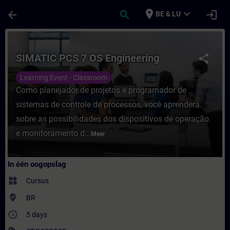
Ga naar de hoofdinhoud
Pagina geladen
place
expand_more
arrow_back
search
login
BE & LU
Cursus - SIMATIC PCS 7 OS Engineering - Tr
SIMATIC PCS 7 OS Engineering
share
Learning Event - Classroom
Como planejador de projetos e programador de
sistemas de controle de processos, você aprenderá
sobre as possibilidades dos dispositivos de operação
e monitoramento d...
Meer
In één oogopslag
widgets
Cursus
where_to_vote
BR
access_time
5 days