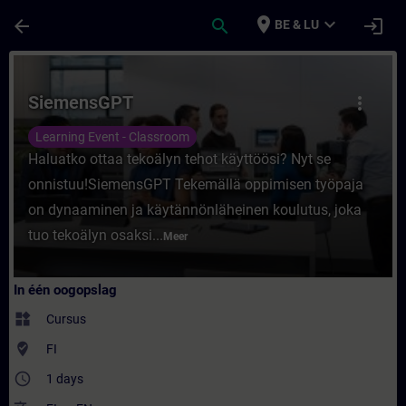
Ga naar de hoofdinhoud
Pagina geladen
place
expand_more
arrow_back
search
login
BE & LU
Cursus - SiemensGPT - Training - Opleiding
SiemensGPT
more_vert
Learning Event - Classroom
Haluatko ottaa tekoälyn tehot käyttöösi? Nyt se
onnistuu!SiemensGPT Tekemällä oppimisen työpaja
on dynaaminen ja käytännönläheinen koulutus, joka
tuo tekoälyn osaksi...
Meer
In één oogopslag
widgets
Cursus
where_to_vote
FI
access_time
1 days