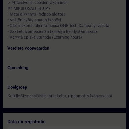
✓ Yhteistyö ja ideoiden jakaminen
## MIKSI OSALLISTUA?
• Matala kynnys - helppo aloittaa
• Välitön hyöty omaan työhösi
• Olet mukana rakentamassa ONE Tech Company -visiota
• Saat etulyöntiaseman tekoälyn hyödyntämisessä
• Kerrytä opiskelutunteja (Learning hours)
Vereiste voorwaarden
.
Opmerking
.
Doelgroep
Kaikille Siemensläisille tarkoitettu, riippumatta työnkuvasta
Data en registratie