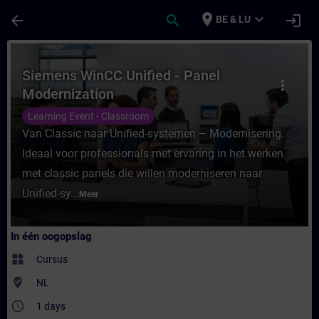
Ga naar de hoofdinhoud
Pagina geladen
place
expand_more
arrow_back
search
login
BE & LU
Cursus - Siemens WinCC Unified - Panel Mod
Siemens WinCC Unified - Panel
more_vert
Modernization
Learning Event - Classroom
Van Classic naar Unified-systemen – Modernisering.
Ideaal voor professionals met ervaring in het werken
met classic panels die willen moderniseren naar
Unified-sy...
Meer
In één oogopslag
widgets
Cursus
where_to_vote
NL
access_time
1 days