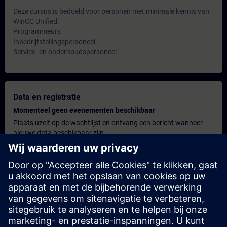
Deze cursus is bedoeld voor personen met minimale kennis van
WinCC Unified.
Programmeurs
Inbedrijfstellingspersoneel
Service- en onderhoudspersoneel
Data en registratie
Momenteel geen evenementen beschikbaar
Plaats uzelf op de wachtlijst en ontvang een bericht wanneer
nieuwe data beschikbaar zijn.
Hou me op de hoogte
Persoonlijk offerte
U wenst een gepersonaliseerde offerte? Na het verstrekken van
uw persoonlijke gegevens sturen wij u onmiddellijk een
gepersonaliseerde aanbieding naar uw e-mailadres.