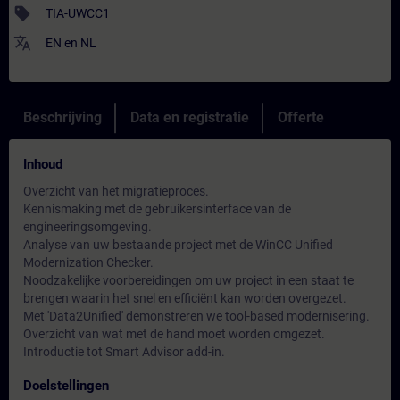
sell
TIA-UWCC1
translate
EN
en
NL
Beschrijving
Data en registratie
Offerte
Inhoud
Overzicht van het migratieproces.
Kennismaking met de gebruikersinterface van de
engineeringsomgeving.
Analyse van uw bestaande project met de WinCC Unified
Modernization Checker.
Noodzakelijke voorbereidingen om uw project in een staat te
brengen waarin het snel en efficiënt kan worden overgezet.
Met 'Data2Unified' demonstreren we tool-based modernisering.
Overzicht van wat met de hand moet worden omgezet.
Introductie tot Smart Advisor add-in.
Doelstellingen