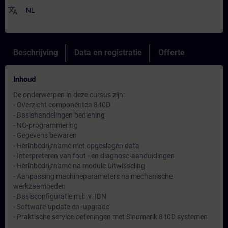
translate
NL
Beschrijving
Data en registratie
Offerte
Inhoud
De onderwerpen in deze cursus zijn:
- Overzicht componenten 840D
- Basishandelingen bediening
- NC-programmering
- Gegevens bewaren
- Herinbedrijfname met opgeslagen data
- Interpreteren van fout - en diagnose-aanduidingen
- Herinbedrijfname na module-uitwisseling
- Aanpassing machineparameters na mechanische
werkzaamheden
- Basisconfiguratie m.b.v. IBN
- Software-update en -upgrade
- Praktische service-oefeningen met Sinumerik 840D systemen