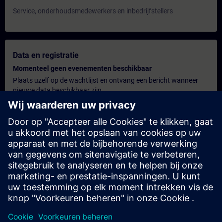
Service, onderhoudsmedewerkers en inbedrijfstellers
Data en registratie
Momenteel geen evenementen beschikbaar
Plaats uzelf op de wachtlijst en ontvang een bericht wanneer
nieuwe data beschikbaar zijn.
Hou me op de hoogte
Persoonlijk offerte
U wenst een gepersonaliseerde offerte? Na het verstrekken van
uw persoonlijke gegevens sturen wij u onmiddellijk een
gepersonaliseerde aanbieding naar uw e-mailadres.
Stuur een persoonlijke offerte