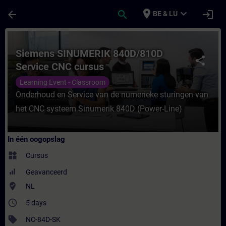
Ga naar de hoofdinhoud
Pagina geladen
place
expand_more
arrow_back
search
login
BE & LU
Cursus - Siemens SINUMERIK 840D/810D Ser
Siemens SINUMERIK 840D/810D
share
Service CNC cursus
Learning Event - Classroom
Onderhoud en Service van de numerieke sturingen van
het CNC systeem Sinumerik 840D (Power-Line)
In één oogopslag
widgets
Cursus
Geavanceerd
where_to_vote
NL
access_time
5 days
sell
NC-84D-SK