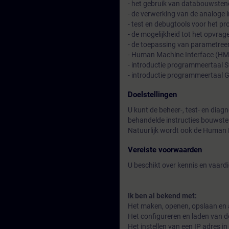
- het gebruik van databouwsten
- de verwerking van de analoge 
- test en debugtools voor het 
- de mogelijkheid tot het opvra
- de toepassing van parametreerb
- Human Machine Interface (HMI)
- introductie programmeertaal 
- introductie programmeertaal
Doelstellingen
U kunt de beheer-, test- en dia
behandelde instructies bouwstene
Natuurlijk wordt ook de Human 
Vereiste voorwaarden
U beschikt over kennis en vaar
Ik ben al bekend met:
Het maken, openen, opslaan en a
Het configureren en laden van 
Het instellen van een IP adres in