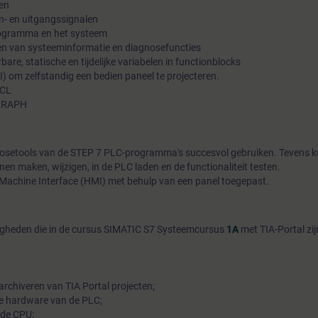
en
in- en uitgangssignalen
programma en het systeem
gen van systeeminformatie en diagnosefuncties
are, statische en tijdelijke variabelen in functionblocks
 om zelfstandig een bedien paneel te projecteren.
SCL
 GRAPH
gnosetools van de STEP 7 PLC-programma's succesvol gebruiken. Tevens k
n maken, wijzigen, in de PLC laden en de functionaliteit testen.
Machine Interface (HMI) met behulp van een panel toegepast.
digheden die in de cursus SIMATIC S7 Systeemcursus
1A
met TIA-Portal zi
rchiveren van TIA Portal projecten;
de hardware van de PLC;
 de CPU;