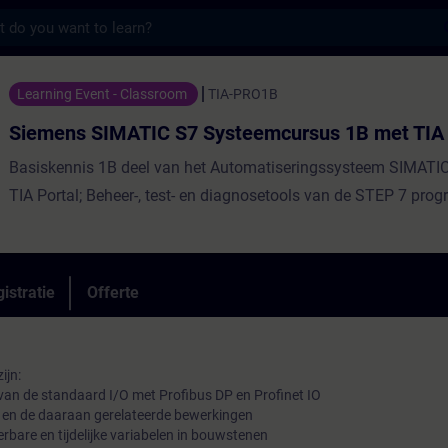
s
ATIC S7 Systeemcursus 1B met TIA Portal -
Learning Event - Classroom
TIA-PRO1B
Siemens SIMATIC S7 Systeemcursus 1B met TIA 
Basiskennis 1B deel van het Automatiseringssysteem SIMATI
TIA Portal; Beheer-, test- en diagnosetools van de STEP 7 pro
istratie
Offerte
ijn:
g van de standaard I/O met Profibus DP en Profinet IO
n en de daaraan gerelateerde bewerkingen
rbare en tijdelijke variabelen in bouwstenen