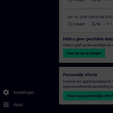
Dec 16, 2026 | 08:00 AM (UT
schedule
translate
3 dagen
NL
€ 1
Hebt u geen geschikte da
Plaats uzelf op de wachtlijst e
Hou me op de hoogte
Persoonlijk offerte
U wenst een gepersonaliseerde o
gepersonaliseerde aanbieding n
settings
Instellingen
Stuur een persoonlijke offer
apps
Apps