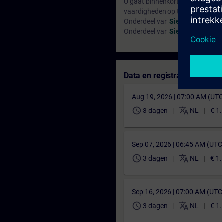
U gaat binnenkort de STEP 7 PL
vaardigheden op te doen.
Onderdeel van
Siemens Certif
Onderdeel van
Siemens Certifi
Data en registratie
Aug 19, 2026 | 07:00 AM (UT
schedule
translate
3 dagen
NL
€ 1
Sep 07, 2026 | 06:45 AM (UT
schedule
translate
3 dagen
NL
€ 1
Sep 16, 2026 | 07:00 AM (UT
schedule
translate
3 dagen
NL
€ 1