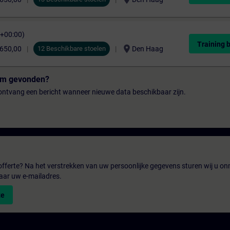
C+00:00)
Training 
location_on
.650,00
12 Beschikbare stoelen
Den Haag
tum gevonden?
n ontvang een bericht wanneer nieuwe data beschikbaar zijn.
fferte? Na het verstrekken van uw persoonlijke gegevens sturen wij u onm
aar uw e-mailadres.
te