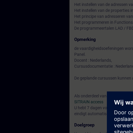
Het instellen van de adressen v
Het instellen van de properties 
Het principe van adresseren van
Het programmeren in Functions
De programmeertalen LAD / FBD 
Opmerking
de vaardigheidsoefeningen wor
Panel.
Docent : Nederlands,
Cursusdocumentatie : Nederlan
De geplande cursussen kunnen a
Als onderdeel van uw cursusboek
SITRAIN access
U hebt 7 dagen voor het begin 
eindigt automatisch 14 dagen na
Doelgroep