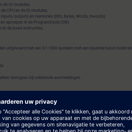
an de IO modules;
in de CPU en de IO modules;
 inputs, outputs en memories (Bits, Bytes, Words, Dwords)
 en oproepen in de ProgramCycle (OB)
en de basis instructies;
den uitgevoerd met een S7-1500 systeem met een lopende band model en
ds
lleen doorgaan bij voldoende aanmeldingen.
ing ontvangt u gratis proeftoegang tot het digitale leerplatform:
=> Toe
van de cursus toegang tot meer dan 200 webgebaseerde trainingen. De te
 het einde van de cursus.