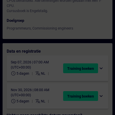
CPUs behandeld. Alle oefeningen worden gedaan met een T-
CPU.
Cursusboek is Engelstalig.
Doelgroep
Programmeurs, Commissioning engineers
Data en registratie
Sep 07, 2026 | 07:00 AM
(UTC+00:00)
expand_more
Training boeken
schedule
translate
5 dagen
NL
Nov 30, 2026 | 08:00 AM
(UTC+00:00)
expand_more
Training boeken
schedule
translate
5 dagen
NL