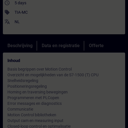
access_time
5 days
sell
TIA-MC
translate
NL
Beschrijving
Data en registratie
Offerte
Inhoud
Basis begrippen over Motion Control
Overzicht en mogelijkheden van de S7-1500 (T) CPU
Snelheidsregeling
Positioneringsregeling
Homing en traversing bewegingen
Programmeren met PLCopen
Error messages en diagnostics
Communicatie
Motion Control bibliotheken
Output cam en measuring input
Closed-loop control en optimalisatie