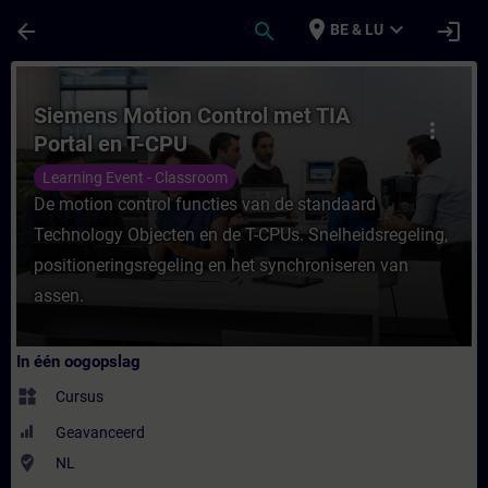
Ga naar de hoofdinhoud
Pagina geladen
place
expand_more
arrow_back
search
login
BE & LU
Cursus - Siemens Motion Control met TIA Po
Siemens Motion Control met TIA
more_vert
Portal en T-CPU
Learning Event - Classroom
De motion control functies van de standaard
Technology Objecten en de T-CPUs. Snelheidsregeling,
positioneringsregeling en het synchroniseren van
assen.
In één oogopslag
widgets
Cursus
Geavanceerd
where_to_vote
NL