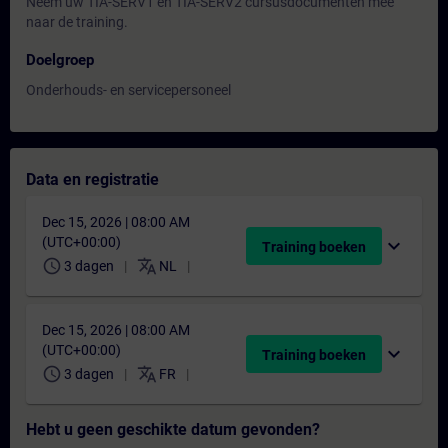
Neem uw TIA-SERV1 en TIA-SERV2 cursusdocumenten mee
naar de training.
Doelgroep
Onderhouds- en servicepersoneel
Data en registratie
Dec 15, 2026 | 08:00 AM
(UTC+00:00)
expand_more
Training boeken
schedule
translate
3 dagen
NL
Dec 15, 2026 | 08:00 AM
(UTC+00:00)
expand_more
Training boeken
schedule
translate
3 dagen
FR
Hebt u geen geschikte datum gevonden?