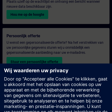
Plaats uzelf op de wachtlijst en ontvang een bericht wanneer
nieuwe data beschikbaar zijn.
Hou me op de hoogte
Persoonlijk offerte
U wenst een gepersonaliseerde offerte? Na het verstrekken van
uw persoonlijke gegevens sturen wij u onmiddellijk een
gepersonaliseerde aanbieding naar uw e-mailadres.
Stuur een persoonlijke offerte
Aanvraag voor een exclusieve training
Heeft u een uitgebreidere trainingsbehoefte en wilt u een offerte
voor exclusieve training – op locatie, virtueel of in een SITRAIN-
trainingscentrum? Bezorg ons u uw persoonlijke gegevens en
uw trainingsbehoeften en u ontvangt van ons een offerte voor
een exclusieve training.