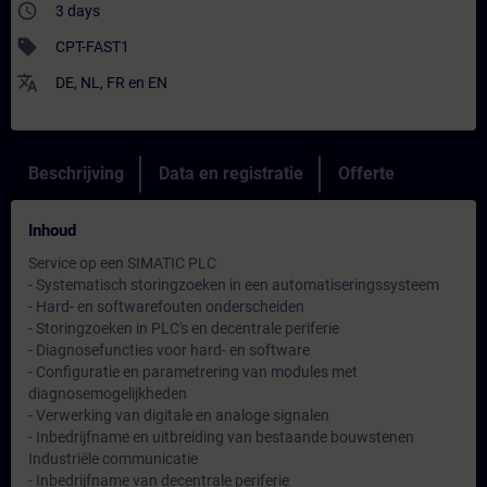
access_time
3 days
sell
CPT-FAST1
translate
DE
,
NL
,
FR
en
EN
Beschrijving
Data en registratie
Offerte
Inhoud
Service op een SIMATIC PLC
- Systematisch storingzoeken in een automatiseringssysteem
- Hard- en softwarefouten onderscheiden
- Storingzoeken in PLC's en decentrale periferie
- Diagnosefuncties voor hard- en software
- Configuratie en parametrering van modules met
diagnosemogelijkheden
- Verwerking van digitale en analoge signalen
- Inbedrijfname en uitbreiding van bestaande bouwstenen
Industriële communicatie
- Inbedrijfname van decentrale periferie