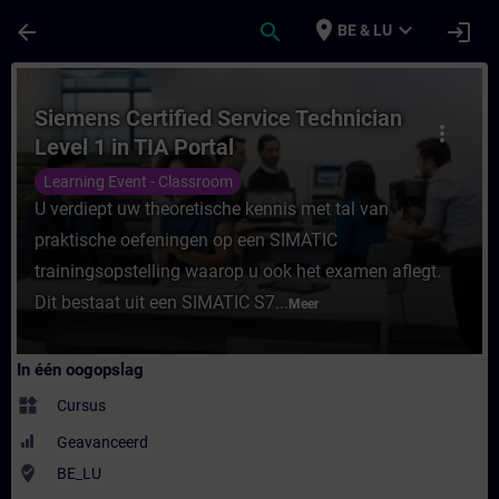
Ga naar de hoofdinhoud
Pagina geladen
place
expand_more
arrow_back
search
login
BE & LU
Cursus - Siemens Certified Service Technici
Siemens Certified Service Technician
more_vert
Level 1 in TIA Portal
Learning Event - Classroom
U verdiept uw theoretische kennis met tal van
praktische oefeningen op een SIMATIC
trainingsopstelling waarop u ook het examen aflegt.
Dit bestaat uit een SIMATIC S7...
Meer
In één oogopslag
widgets
Cursus
Geavanceerd
where_to_vote
BE_LU