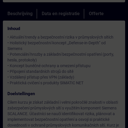
Beschrijving
Data en registratie
Offerte
Inhoud
• Aktuální trendy a bezpečnostní rizika v průmyslových sítích
• Holistický bezpečnostní koncept „Defense-in-Depth“ od
Siemens
• Potenciální hrozby a základní bezpečnostní opatření (porty,
hesla, protokoly)
• Koncept buněčné ochrany a omezení přístupu
• Připojení standardních strojů do sítě
• Vzdálený přístup přes VPN (základy)
• Praktická cvičení s produkty SIMATIC NET
Doelstellingen
Cílem kurzu je získat základní i velmi pokročilé znalosti v oblasti
zabezpečení průmyslových sítí s využitím komponent Siemens
SCALANCE. Účastníci se naučí identifikovat rizika, plánovat a
implementovat bezpečnostní opatření a osvojí si praktické
dovednosti v ochraně průmyslových komunikačních sítí. Kurz je