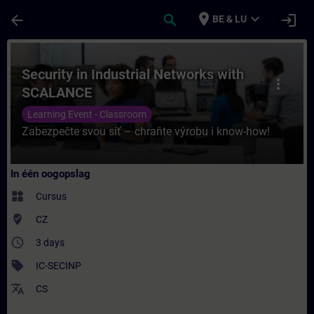
Ga naar de hoofdinhoud
Pagina geladen
place
expand_more
arrow_back
search
login
BE & LU
Cursus - Security in Industrial Networks w
Security in Industrial Networks with
more_vert
SCALANCE
Learning Event - Classroom
Zabezpečte svou síť – chraňte výrobu i know-how!
In één oogopslag
widgets
Cursus
where_to_vote
CZ
access_time
3 days
sell
IC-SECINP
translate
CS