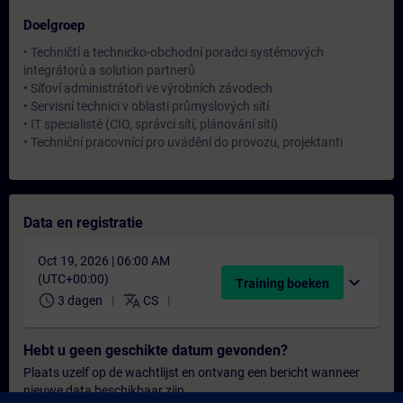
Doelgroep
• Techničtí a technicko-obchodní poradci systémových
integrátorů a solution partnerů
• Síťoví administrátoři ve výrobních závodech
• Servisní technici v oblasti průmyslových sítí
• IT specialisté (CIO, správci sítí, plánování sítí)
• Techniční pracovnící pro uvádění do provozu, projektanti
Data en registratie
Oct 19, 2026 | 06:00 AM
(UTC+00:00)
expand_more
Training boeken
schedule
translate
3 dagen
CS
Hebt u geen geschikte datum gevonden?
Plaats uzelf op de wachtlijst en ontvang een bericht wanneer
nieuwe data beschikbaar zijn.