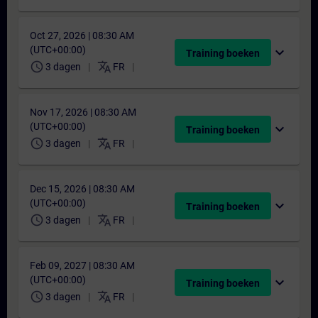
Oct 27, 2026 | 08:30 AM
(UTC+00:00)
expand_more
Training boeken
schedule
translate
3 dagen
FR
Nov 17, 2026 | 08:30 AM
(UTC+00:00)
expand_more
Training boeken
schedule
translate
3 dagen
FR
Dec 15, 2026 | 08:30 AM
(UTC+00:00)
expand_more
Training boeken
schedule
translate
3 dagen
FR
Feb 09, 2027 | 08:30 AM
(UTC+00:00)
expand_more
Training boeken
schedule
translate
3 dagen
FR