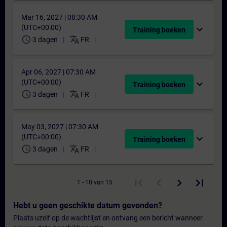
Mar 16, 2027 | 08:30 AM
(UTC+00:00)
expand_more
Training boeken
schedule
translate
3 dagen
FR
Apr 06, 2027 | 07:30 AM
(UTC+00:00)
expand_more
Training boeken
schedule
translate
3 dagen
FR
May 03, 2027 | 07:30 AM
(UTC+00:00)
expand_more
Training boeken
schedule
translate
3 dagen
FR
1 - 10 van 15
Hebt u geen geschikte datum gevonden?
Plaats uzelf op de wachtlijst en ontvang een bericht wanneer