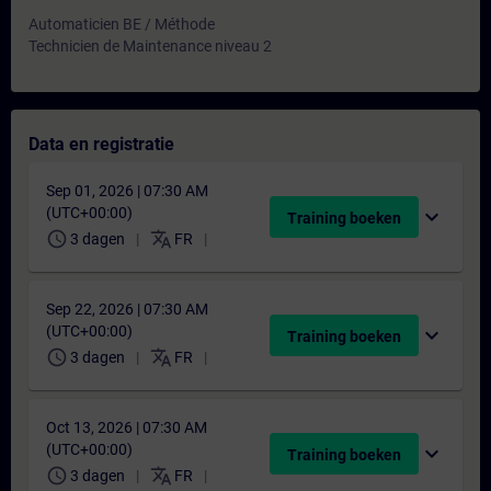
Automaticien BE / Méthode
Technicien de Maintenance niveau 2
Data en registratie
Sep 01, 2026 | 07:30 AM
(UTC+00:00)
expand_more
Training boeken
schedule
translate
3 dagen
FR
Sep 22, 2026 | 07:30 AM
(UTC+00:00)
expand_more
Training boeken
schedule
translate
3 dagen
FR
Oct 13, 2026 | 07:30 AM
(UTC+00:00)
expand_more
Training boeken
schedule
translate
3 dagen
FR