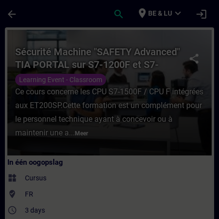
Ga naar de hoofdinhoud
Pagina geladen
place
expand_more
arrow_back
search
login
BE & LU
Cursus - Sécurité Machine "SAFETY Advanc
Sécurité Machine "SAFETY Advanced"
share
TIA PORTAL sur S7-1200F et S7-
1500F
Learning Event - Classroom
Ce cours concerne les CPU S7-1500F / CPU F intégrées
aux ET200SP.Cette formation est un complément pour
le personnel technique ayant à concevoir ou à
maintenir une a...
Meer
In één oogopslag
widgets
Cursus
where_to_vote
FR
access_time
3 days