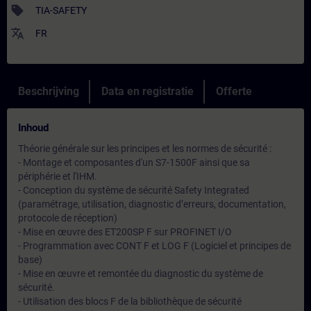
sell
TIA-SAFETY
translate
FR
Beschrijving
Data en registratie
Offerte
Inhoud
Théorie générale sur les principes et les normes de sécurité :
- Montage et composantes d'un S7-1500F ainsi que sa
périphérie et l'IHM.
- Conception du système de sécurité Safety Integrated
(paramétrage, utilisation, diagnostic d’erreurs, documentation,
protocole de réception)
- Mise en œuvre des ET200SP F sur PROFINET I/O
- Programmation avec CONT F et LOG F (Logiciel et principes de
base)
- Mise en œuvre et remontée du diagnostic du système de
sécurité.
- Utilisation des blocs F de la bibliothèque de sécurité