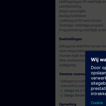
Idrifttagning av PX med hjälp a
Larmhantering
Skapa nya projekt.
Backup-funktioner
Laddning av PX samt Router.
Ändringar i befintliga program
Programmering med hjälp av be
Doelstellingen
Deltagarna skall efter kursen ku
samt skapa enkla anläggningar 
I kursen ingår även konfigureri
Efter avslutad kurs skall färdig
anläggning.
Vereiste voorwaarden
• Deltagarna medtager bärbar dat
• Genomföra nedan utbildningar
-
1. Desigo V6.2 TX-I/O – Introd
-
2. Desigo Xworks Plus V6.2 – 
Opmerking