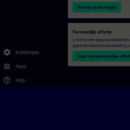
Hou me op de hoogte
Persoonlijk offerte
U wenst een gepersonaliseerde o
gepersonaliseerde aanbieding n
settings
Instellingen
Stuur een persoonlijke offer
apps
Apps
help_outline
Hulp