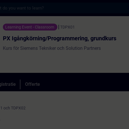
s
ning/Programmering, grundkurs - Training -
Learning Event - Classroom
TDPX01
PX Igångkörning/Programmering, grundkurs
Kurs för Siemens Tekniker och Solution Partners
istratie
Offerte
X01 och TDPX02
s