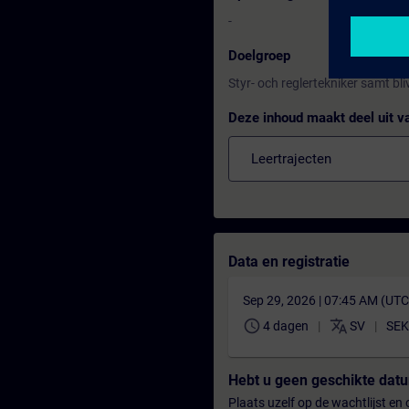
-
Doelgroep
Styr- och reglertekniker samt 
Deze inhoud maakt deel uit v
Leertrajecten
Data en registratie
Sep 29, 2026 | 07:45 AM (UT
schedule
translate
4 dagen
SV
SEK
Hebt u geen geschikte da
Plaats uzelf op de wachtlijst e