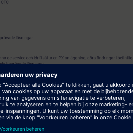
v CFC
prövade lösningar
nna ge service och idriftsätta en PX anläggning, göra ändringar i befintl
via beprövade lösningar.
ng av PX WEBB samt konfigurering av PX routers.
utbildning ske genom att tillsammans med en mentor få träna sina färdighet
or med specificerade krav, se checklista inför utbildning
 inför kursen
uction
Basics