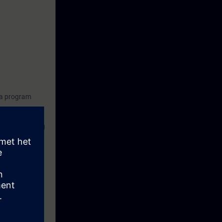
iga program
er i en verklig