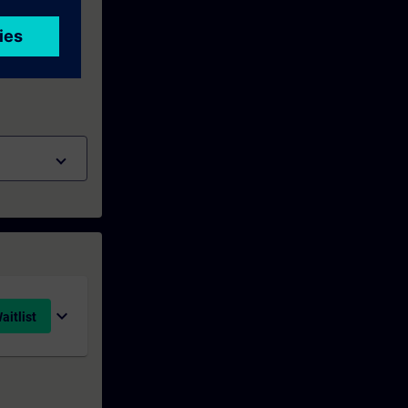
expand_more
aitlist