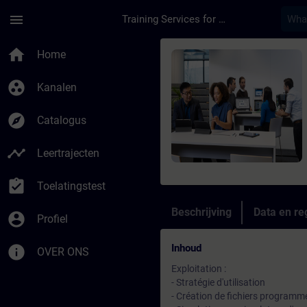
Ga naar de hoofdinhoud
Pagina geladen
menu
Training Services for Digital Industries
Cursus - Programmat
home
Home
group_work
Kanalen
explore
Catalogus
timeline
Leertrajecten
assignment_turned_in
Toelatingstest
Beschrijving
Data en reg
account_circle
Profiel
Inhoud
info
OVER ONS
Exploitation :
- Stratégie d'utilisation
- Création de fichiers programm