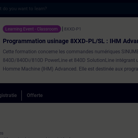
s
ion usinage 8XXD-PL/SL : IHM Advanced - T
Learning Event - Classroom
8XXD-P1
Programmation usinage 8XXD-PL/SL : IHM Adva
Cette formation concerne les commandes numériques SINUM
840D/840Di/810D PowerLine et 840D SolutionLine intégrant u
Homme Machine (IHM) Advanced. Elle est destinée aux progr
aux régleurs sur machine-outils. Les participants se familiarise
maniement de la CN et apprennent la programmation d'usinag
les cycles standard de Perçage, Fraisage et Tournage.Réparti
istratie
Offerte
Théorie, 70% PratiqueParticipants max8Evaluation des acquis
CPF ⓘNonCertificationNon
es