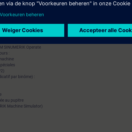
mation SITRAIN : 11 93 00 205 93
t au quotidien des missions techniques auprès des entreprises, formés et 
uivi et une actualisation de leurs compétences théoriques, pratiques, et
IHM SINUMERIK Operate
ours :
 machine
spéciales
P2)
icatif par binôme) :
e
ée au pupitre
RIK Machine Simulator)