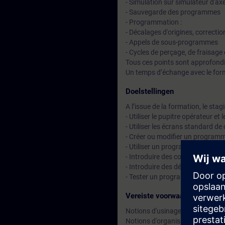
- Simulation sur simulateur d'a
- Sauvegarde des programmes
- Programmation :
- Décalages d'origines, correction
- Appels de sous-programmes
- Cycles de perçage, de fraisage
Tous ces points sont approfondi
Un temps d’échange avec le for
Doelstellingen
A l’issue de la formation, le stag
- Utiliser le pupitre opérateur 
- Utiliser les écrans standard d
- Créer ou modifier un program
- Utiliser un programme-pièce
- Introduire des correcteurs d'out
- Introduire des décalages d'orig
- Tester un programme.
Vereiste voorwaarden
Notions d'usinage, première e
Notions d'organisation des donné