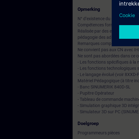
Opmerking
N° d’existence du centre de for
Compétences formateur :
Réalisée par des experts assuran
pédagogie des adultes avec un s
Remarques complémentaires :
Ne convient pas aux CN avec 
Ne sont pas abordées dans ce c
- Les fonctions spécifiques à la
- Les fonctions technologiques 
- Le langage évolué (voir 8XXD-
Matériel Pédagogique (à titre ind
- Banc SINUMERIK 840D-SL
- Pupitre Opérateur
- Tableau de commande machin
- Simulation graphique 3D intégr
- Simulateur 3D sur PC (SINUME
Doelgroep
Programmeurs pièces