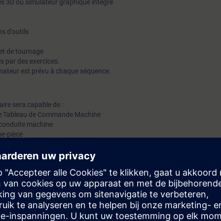
xes 3D ou simulateur graphique intégré
s d'outils
 et de tournage
s par des exercices.
mateur est prévu à chaque séquence.
iaire sera capable de :
et le Tableau de Commande Machine
e conduite machine
me-pièce
ils
ine
xpérience en programmation de commande numérique
es sur un disque dur (fichiers, répertoires).