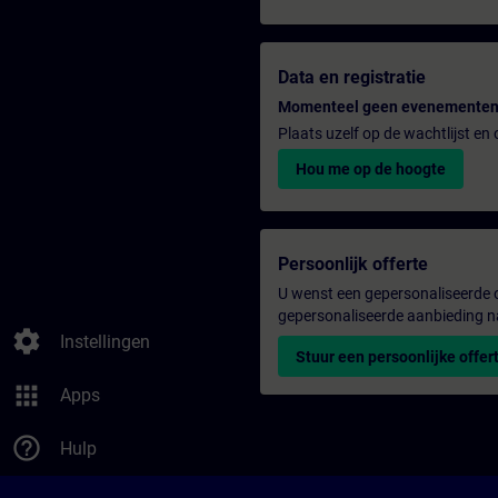
Data en registratie
Momenteel geen evenementen
Plaats uzelf op de wachtlijst e
Hou me op de hoogte
Persoonlijk offerte
U wenst een gepersonaliseerde o
gepersonaliseerde aanbieding n
settings
Instellingen
Stuur een persoonlijke offer
apps
Apps
help_outline
Hulp