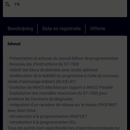
translate
FR
Beschrijving
Data en registratie
Offerte
Inhoud
- Présentation et astuces du nouvel éditeur de programmation
- Nouveau jeu d’instructions du S7-1500
- Intérêt des blocs de données avec accès optimisé
- Amélioration de la lisibilité du programme à l’aide du nouveau
mode d’adressage indirect (SLICE/AT)
- Evolution de WinCC-Machine par rapport à WinCC-Flexible
- Exploitation des nouvelles ressources du S7-1500 pour
améliorer les fonctions de diagnostic
- Intégration d'un variateur de vitesse sur le réseau PROFINET
avec Start Drive
- Introduction à la programmation GRAFCET
- Introduction à la programmation SCL
Tous ces points sont approfondis lors d’exercices pratiques sur