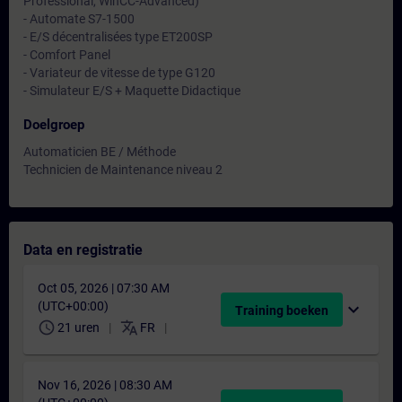
Professional, WinCC-Advanced)
- Automate S7-1500
- E/S décentralisées type ET200SP
- Comfort Panel
- Variateur de vitesse de type G120
- Simulateur E/S + Maquette Didactique
Doelgroep
Automaticien BE / Méthode
Technicien de Maintenance niveau 2
Data en registratie
Oct 05, 2026 | 07:30 AM
(UTC+00:00)
expand_more
Training boeken
schedule
translate
21 uren
FR
Nov 16, 2026 | 08:30 AM