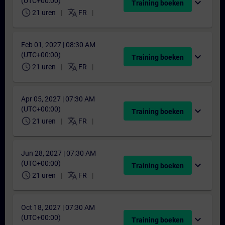
(UTC+00:00)
expand_more
Training boeken
schedule
translate
21 uren
FR
Feb 01, 2027 | 08:30 AM
(UTC+00:00)
expand_more
Training boeken
schedule
translate
21 uren
FR
Apr 05, 2027 | 07:30 AM
(UTC+00:00)
expand_more
Training boeken
schedule
translate
21 uren
FR
Jun 28, 2027 | 07:30 AM
(UTC+00:00)
expand_more
Training boeken
schedule
translate
21 uren
FR
Oct 18, 2027 | 07:30 AM
(UTC+00:00)
expand_more
Training boeken