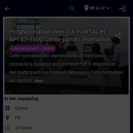
Ga naar de hoofdinhoud
Pagina geladen
place
expand_more
arrow_back
search
login
BE & LU
Cursus - Programmation avec TIA PORTAL et
Programmation avec TIA PORTAL et
share
API S7-1500 (2ème partie) (Formation
à distance)
Learning Event - Online
Cette formation est réalisée avec un formateur
connecté à distance qui anime et met à disposition
des participants le matériel nécessaire.Cette formation
est destiné...
Meer
In één oogopslag
widgets
Cursus
where_to_vote
FR
access_time
21 hours