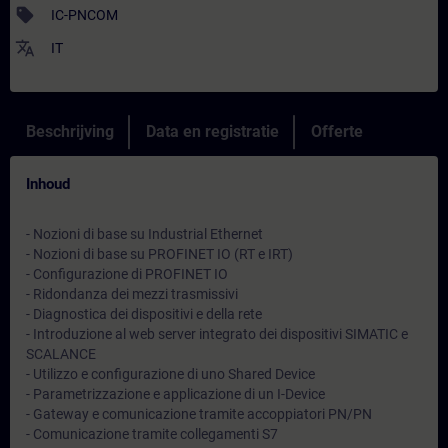
sell
IC-PNCOM
translate
IT
Beschrijving
Data en registratie
Offerte
Inhoud
- Nozioni di base su Industrial Ethernet
- Nozioni di base su PROFINET IO (RT e IRT)
- Configurazione di PROFINET IO
- Ridondanza dei mezzi trasmissivi
- Diagnostica dei dispositivi e della rete
- Introduzione al web server integrato dei dispositivi SIMATIC e
SCALANCE
- Utilizzo e configurazione di uno Shared Device
- Parametrizzazione e applicazione di un I-Device
- Gateway e comunicazione tramite accoppiatori PN/PN
- Comunicazione tramite collegamenti S7