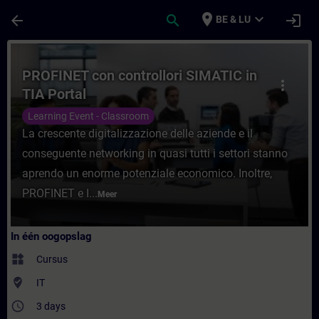
Ga naar de hoofdinhoud
Pagina geladen
place
expand_more
arrow_back
search
login
BE & LU
Cursus - PROFINET con controllori SIMATIC 
PROFINET con controllori SIMATIC in
more_vert
TIA Portal
Learning Event - Classroom
La crescente digitalizzazione delle aziende e il
conseguente networking in quasi tutti i settori stanno
aprendo un enorme potenziale economico. Inoltre,
PROFINET e I...
Meer
In één oogopslag
widgets
Cursus
where_to_vote
IT
access_time
3 days