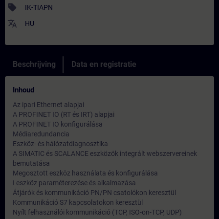
sell
IK-TIAPN
translate
HU
Beschrijving
Data en registratie
Inhoud
Az ipari Ethernet alapjai
A PROFINET IO (RT és IRT) alapjai
A PROFINET IO konfigurálása
Médiaredundancia
Eszköz- és hálózatdiagnosztika
A SIMATIC és SCALANCE eszközök integrált webszervereinek
bemutatása
Megosztott eszköz használata és konfigurálása
I eszköz paraméterezése és alkalmazása
Átjárók és kommunikáció PN/PN csatolókon keresztül
Kommunikáció S7 kapcsolatokon keresztül
Nyílt felhasználói kommunikáció (TCP, ISO-on-TCP, UDP)