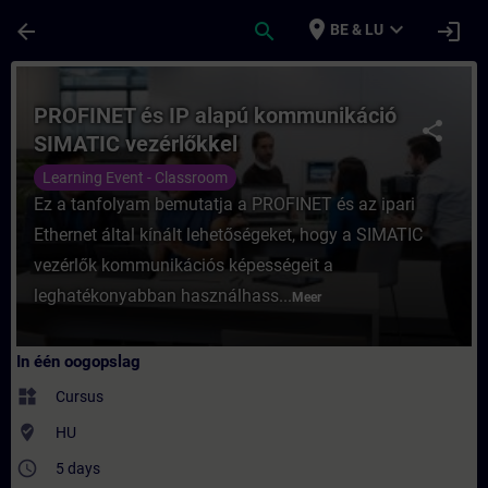
Ga naar de hoofdinhoud
Pagina geladen
place
expand_more
arrow_back
search
login
BE & LU
Cursus - PROFINET és IP alapú kommunikáci
PROFINET és IP alapú kommunikáció
share
SIMATIC vezérlőkkel
Learning Event - Classroom
Ez a tanfolyam bemutatja a PROFINET és az ipari
Ethernet által kínált lehetőségeket, hogy a SIMATIC
vezérlők kommunikációs képességeit a
leghatékonyabban használhass...
Meer
In één oogopslag
widgets
Cursus
where_to_vote
HU
access_time
5 days