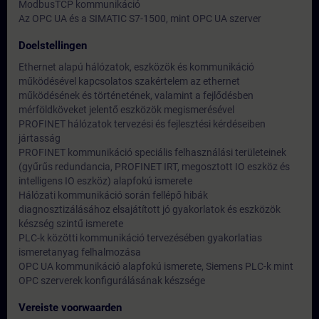
ModbusTCP kommunikáció
Az OPC UA és a SIMATIC S7-1500, mint OPC UA szerver
Doelstellingen
Ethernet alapú hálózatok, eszközök és kommunikáció
működésével kapcsolatos szakértelem az ethernet
működésének és történetének, valamint a fejlődésben
mérföldköveket jelentő eszközök megismerésével
PROFINET hálózatok tervezési és fejlesztési kérdéseiben
jártasság
PROFINET kommunikáció speciális felhasználási területeinek
(gyűrűs redundancia, PROFINET IRT, megosztott IO eszköz és
intelligens IO eszköz) alapfokú ismerete
Hálózati kommunikáció során fellépő hibák
diagnosztizálásához elsajátított jó gyakorlatok és eszközök
készség szintű ismerete
PLC-k közötti kommunikáció tervezésében gyakorlatias
ismeretanyag felhalmozása
OPC UA kommunikáció alapfokú ismerete, Siemens PLC-k mint
OPC szerverek konfigurálásának készsége
Vereiste voorwaarden