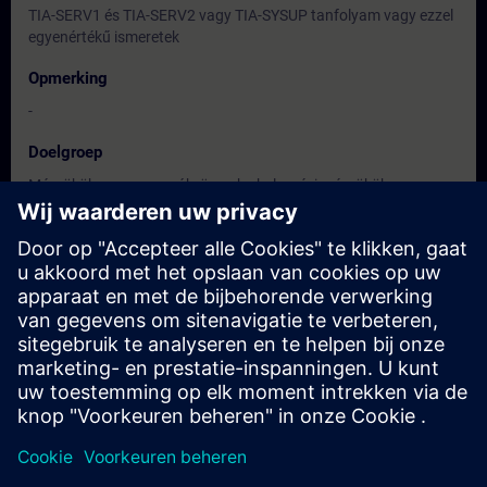
TIA-SERV1 és TIA-SERV2 vagy TIA-SYSUP tanfolyam vagy ezzel
egyenértékű ismeretek
Opmerking
-
Doelgroep
Mérnökök, programozók, üzembe helyezési mérnökök,
szervizszakemberek
Data en registratie
Momenteel geen evenementen beschikbaar
Plaats uzelf op de wachtlijst en ontvang een bericht wanneer
nieuwe data beschikbaar zijn.
Hou me op de hoogte