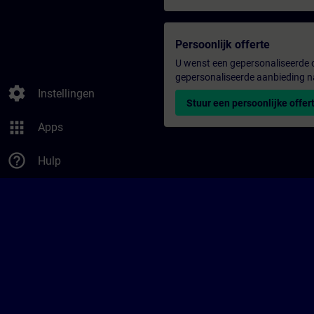
Persoonlijk offerte
U wenst een gepersonaliseerde o
gepersonaliseerde aanbieding n
settings
Instellingen
Stuur een persoonlijke offer
apps
Apps
help_outline
Hulp