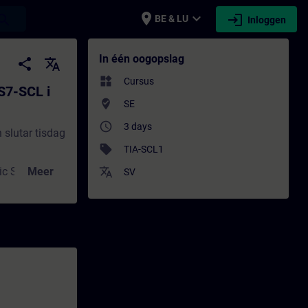
place
expand_more
login
earch
BE & LU
Inloggen
i TIA Portal - Training - Opleiding - Bijsc
In één oogopslag
share
translate
widgets
Cursus
S7-SCL i
where_to_vote
SE
access_time
3 days
 slutar tisdag
sell
TIA-SCL1
ic Step 7 och
Meer
translate
SV
a Simatic S7-
l Language”
L.
ngsmiljön för
ta dina egna
ostik i SCL-