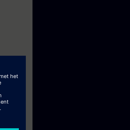
läggande
r virtuella
ellt