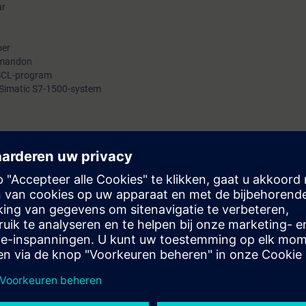
ar
block.
per
ommandon
 SCL-program
t Simatic S7-1500-system
mer du att:
och driftsätta grundläggande program skrivna med SCL.
ogram för grundläggande applikationer och minska underhållet för grund
a en Statement List (STL).
kunskap med många praktiska övningar som genomförs med TIA Portal i vå
av Simatic S7-1500 automationssystem, Comfortpanel TP700 och ett virtu
 TIA Portal programmering 1 för plc (TIA-PRO1)
eller
online test