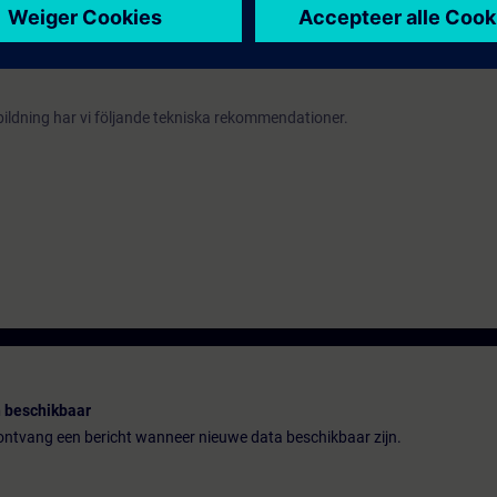
ska med material på engelska. Praktiska övningar genomförs med TIA Por
na består av Simatic S7-1500 automationssystem, Comfortpanel TP700 och e
ildning har vi följande
tekniska rekommendationer.
 beschikbaar
n ontvang een bericht wanneer nieuwe data beschikbaar zijn.