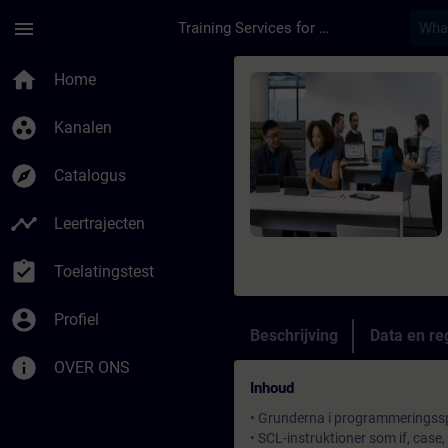
Ga naar de hoofdinhoud
Pagina geladen
menu
Training Services for Digital Industries
Cursus - Online-utbi
home
Home
group_work
Kanalen
explore
Catalogus
timeline
Leertrajecten
assignment_turned_in
Toelatingstest
account_circle
Profiel
Beschrijving
Data en reg
info
OVER ONS
Inhoud
• Grunderna i programmeringss
• SCL-instruktioner som if, case,