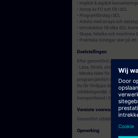
• Implicit & explicit-konvertering
• Anrop av FC och FB i SCL
• Programförslag i SCL
• Arbeta med arrays och dataty
• Introduktion till olika SCL-k
• Skapa, felsöka och monitrera
• Praktiska övningar sker på et
Doelstellingen
Efter genomförd utbildning kom
- Läsa, förstå, utvidga, testa 
- Minska tiden för att skapa pr
program jämfört med att använd
Du får fördjupa din teoretiska 
utbildningsmiljö. Denna består 
transportband i 3D-miljö.
Vereiste voorwaarden
Genomfört utbildningen
Simatic
Opmerking