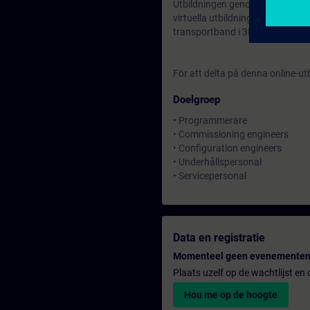
Utbildningen genomförs på sven
virtuella utbildningsmiljö. Den
transportband i 3D-miljö.
För att delta på denna online-utb
Doelgroep
• Programmerare
• Commissioning engineers
• Configuration engineers
• Underhållspersonal
• Servicepersonal
Data en registratie
Momenteel geen evenementen
Plaats uzelf op de wachtlijst e
Hou me op de hoogte