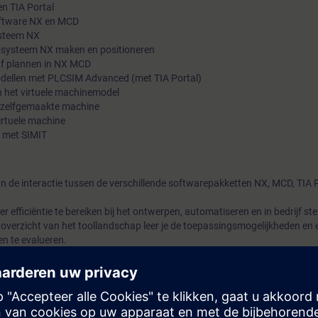
n TIA Portal
oftware NX en MCD
ysteem NX
D-systeem NX maken en positioneren
f plannen in NX MCD
dellen met PLCSIM Advanced (met TIA Portal)
n het virtuele machinemodel
 de zelfgemaakte machine
virtuele machine
e met SIMIT
an de interactie tussen de verschillende softwarepakketten NX, MCD, TIA
 efficiëntie te bereiken bij het ontwerpen, automatiseren en in bedrijf ste
overzicht van het toollandschap leer je de toepassingsmogelijkheden en
en te evalueren.
tussen ontwerp en automatisering, van serieel proces naar parallel werk
e ontwerpfase worden gestart en getest. De interactie tussen ontwerp en
nbedrijfstelling al op kantoor mogelijk, zonder echte machine of PLC.