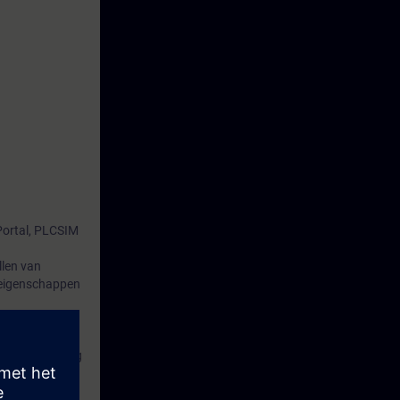
 Portal, PLCSIM
llen van
 eigenschappen
en.
 automatisering