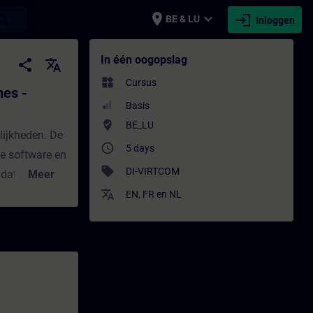
place
expand_more
login
earch
BE & LU
Inloggen
Machine simulation - Training - Opleiding -
In één oogopslag
share
translate
widgets
Cursus
nes -
Basis
where_to_vote
BE_LU
lijkheden. De
access_time
5 days
e software en
sell
DI-VIRTCOM
date" te
Meer
ieurs,
translate
EN
,
FR
en
NL
dustrie die
len van