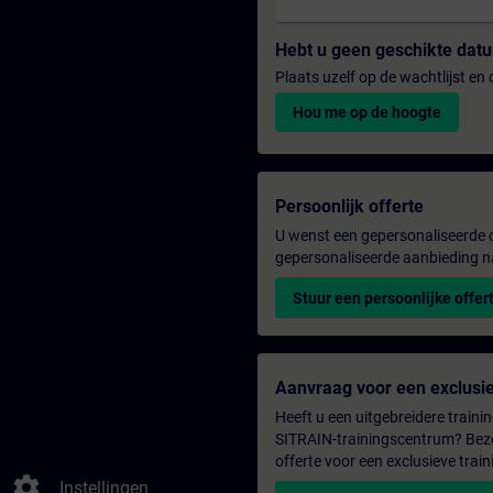
Hebt u geen geschikte da
Plaats uzelf op de wachtlijst e
Hou me op de hoogte
Persoonlijk offerte
U wenst een gepersonaliseerde o
gepersonaliseerde aanbieding n
Stuur een persoonlijke offer
Aanvraag voor een exclusie
Heeft u een uitgebreidere trainin
SITRAIN-trainingscentrum? Bezo
offerte voor een exclusieve train
settings
Instellingen