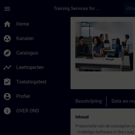
Ga naar de hoofdinhoud
Pagina geladen
menu
Training Services for Digital Industries
Cursus - Online trai
home
Home
group_work
Kanalen
explore
Catalogus
timeline
Leertrajecten
assignment_turned_in
Toelatingstest
account_circle
Profiel
Beschrijving
Data en reg
info
OVER ONS
Inhoud
Presentatie van de concepten voor
- Volledige Software in the Loo