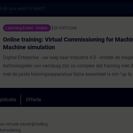
s
ning: Virtual Commissioning for Machines - 
Learning Event - Online
DI-VIRTCOM
Online training: Virtual Commissioning for Machi
Machine simulation
Digital Enterprise - uw weg naar Industrie 4.0 - ontdek de moge
technologieën van vandaag zijn zo complex dat training met d
met de juiste trainingsapparatuur bijna essentieel is om "up to 
blijven. De doelgroep voor deze cursus bestaat uit projectingen
projectplanners en programmeurs in de middelgrote en grote in
zich bezighouden met het ontwerpen en virtueel in bedrijf stel
istratie
Offerte
machines.
 virtuele inbedrijfstelling
p benadering