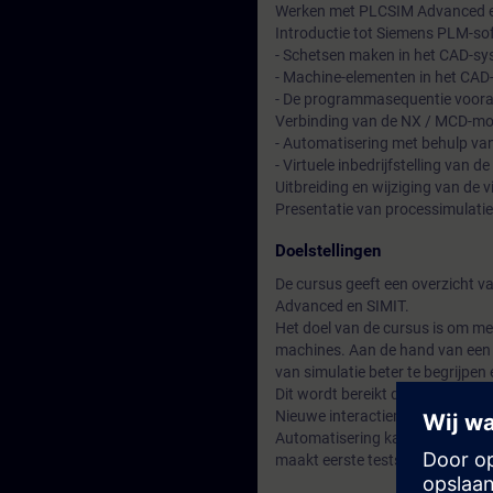
Werken met PLCSIM Advanced e
Introductie tot Siemens PLM-s
- Schetsen maken in het CAD-s
- Machine-elementen in het CA
- De programmasequentie voora
Verbinding van de NX / MCD-mo
- Automatisering met behulp va
- Virtuele inbedrijfstelling van
Uitbreiding en wijziging van de 
Presentatie van processimulati
Doelstellingen
De cursus geeft een overzicht v
Advanced en SIMIT.
Het doel van de cursus is om meer
machines. Aan de hand van een 
van simulatie beter te begrijpen 
Dit wordt bereikt door:
Nieuwe interactiemogelijkheden 
Automatisering kan al tijdens d
maakt eerste tests en virtuele i