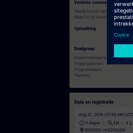
Vereiste voorwaarden
Goede kennis van automatiseri
SIMATIC S7 kennis overeenkomen
Opmerking
-
Doelgroep
Projectmanagers
Projectplanners
Programmeurs
Planners
Data en registratie
Aug 31, 2026 | 07:00 AM (UT
schedule
translate
5 dagen
EN
€ 2
location_on
BEERSEL-HUIZINGEN