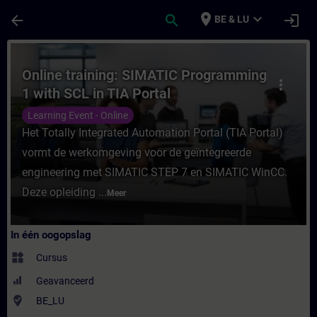
Ga naar de hoofdinhoud
Pagina geladen
place
expand_more
arrow_back
search
login
BE & LU
Cursus - Online training: SIMATIC Programm
Online training: SIMATIC Programming
more_vert
1 with SCL in TIA Portal
Learning Event - Online
Het Totally Integrated Automation Portal (TIA Portal)
vormt de werkomgeving voor de geïntegreerde
engineering met SIMATIC STEP 7 en SIMATIC WinCC.
Deze opleiding ...
Meer
In één oogopslag
widgets
Cursus
Geavanceerd
where_to_vote
BE_LU