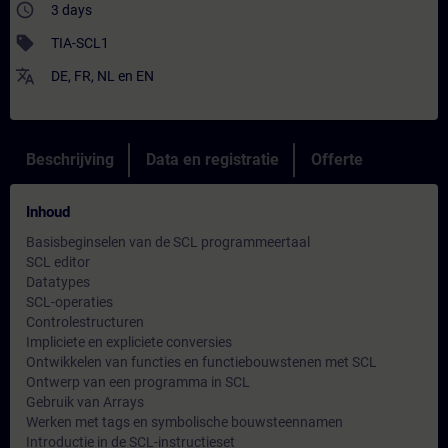
access_time
3 days
sell
TIA-SCL1
translate
DE
,
FR
,
NL
en
EN
Beschrijving
Data en registratie
Offerte
Inhoud
Basisbeginselen van de SCL programmeertaal
SCL editor
Datatypes
SCL-operaties
Controlestructuren
Impliciete en expliciete conversies
Ontwikkelen van functies en functiebouwstenen met SCL
Ontwerp van een programma in SCL
Gebruik van Arrays
Werken met tags en symbolische bouwsteennamen
Introductie in de SCL-instructieset