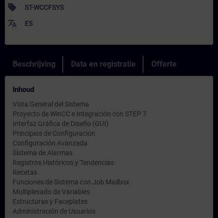
sell
ST-WCCFSYS
translate
ES
Beschrijving
Data en registratie
Offerte
Inhoud
Vista General del Sistema
Proyecto de WinCC e Integración con STEP 7
Interfaz Gráfica de Diseño (GUI)
Principios de Configuración
Configuración Avanzada
Sistema de Alarmas
Registros Históricos y Tendencias
Recetas
Funciones de Sistema con Job Mailbox
Multiplexado de Variables
Estructuras y Faceplates
Administración de Usuarios