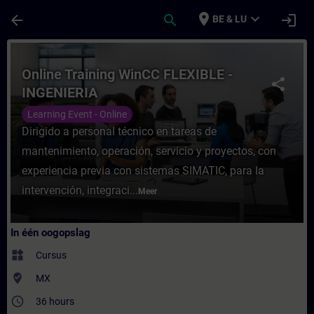
Ga naar de hoofdinhoud
Pagina geladen
place
expand_more
arrow_back
search
login
BE & LU
Cursus - Online Training WinCC FLEXIBLE -
Online Training WinCC FLEXIBLE -
share
INGENIERIA
Learning Event - Online
Dirigido a personal técnico en tareas de
mantenimiento, operación, servicio y proyectos, con
experiencia previa con sistemas SIMATIC, para la
intervención, integraci...
Meer
In één oogopslag
widgets
Cursus
where_to_vote
MX
access_time
36 hours