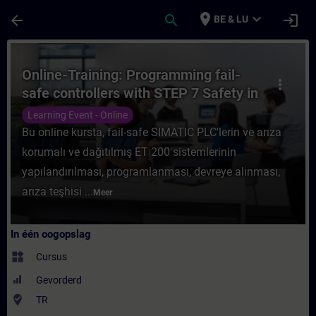
Ga naar de hoofdinhoud
Pagina geladen
place
expand_more
arrow_back
search
login
BE & LU
Cursus - Online-Training: Programming fail-
Online-Training: Programming fail-
more_vert
safe controllers with STEP 7 Safety in
TIA Portal
Learning Event - Online
Bu online kursta, fail-safe SIMATIC PLC'lerin ve arıza
korumalı ve dağıtılmış ET 200 sistemlerinin
yapılandırılması, programlanması, devreye alınması,
arıza teşhisi ...
Meer
In één oogopslag
widgets
Cursus
Gevorderd
where_to_vote
TR