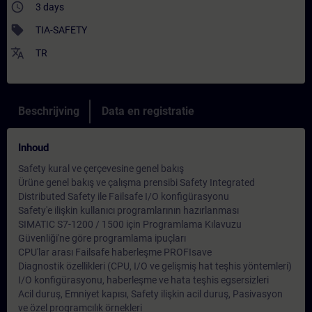
access_time
3 days
sell
TIA-SAFETY
translate
TR
Beschrijving
Data en registratie
Inhoud
Safety kural ve çerçevesine genel bakış
Ürüne genel bakış ve çalışma prensibi Safety Integrated
Distributed Safety ile Failsafe I/O konfigürasyonu
Safety'e ilişkin kullanıcı programlarının hazırlanması
SIMATIC S7-1200 / 1500 için Programlama Kılavuzu
Güvenliği'ne göre programlama ipuçları
CPU'lar arası Failsafe haberleşme PROFIsave
Diagnostik özellikleri (CPU, I/O ve gelişmiş hat teşhis yöntemleri)
I/O konfigürasyonu, haberleşme ve hata teşhis egsersizleri
Acil duruş, Emniyet kapısı, Safety ilişkin acil duruş, Pasivasyon
ve özel programcılık örnekleri