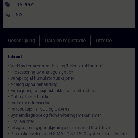
sell
TIA-PRO2
translate
NO
Beschrijving
Data en registratie
Offerte
Inhoud
• Verktøy for programutvikling(f.eks. struktogram)
• Prosessering av analoge signaler
• Jump- og akkumulatorfunksjoner
• Analog signalbehandling
• Funksjoner, funksjonsblokker og multiinstans
• Optimaliserte blokker
• Indirekte adressering
• Introduksjon til SCL og GRAPH
• Systemdiagnose og feilhåndteringsmekanismer
• HMI alarmer
• Integrasjon og igangkjøring av drives med Startdrive
• Praktiske øvelser med SIMATIC S7-1500-system gir en dypere