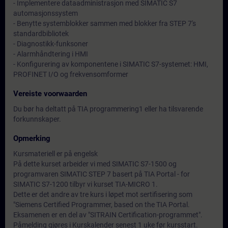
- Implementere dataadministrasjon med SIMATIC S7
automasjonssystem
- Benytte systemblokker sammen med blokker fra STEP 7's
standardbibliotek
- Diagnostikk-funksoner
- Alarmhåndtering i HMI
- Konfigurering av komponentene i SIMATIC S7-systemet: HMI,
PROFINET I/O og frekvensomformer
Vereiste voorwaarden
Du bør ha deltatt på TIA programmering1 eller ha tilsvarende
forkunnskaper.
Opmerking
Kursmateriell er på engelsk
På dette kurset arbeider vi med SIMATIC S7-1500 og
programvaren SIMATIC STEP 7 basert på TIA Portal - for
SIMATIC S7-1200 tilbyr vi kurset TIA-MICRO 1.
Dette er det andre av tre kurs i løpet mot sertifisering som
"Siemens Certified Programmer, based on the TIA Portal.
Eksamenen er en del av "SITRAIN Certification-programmet".
Påmelding gjøres i Kurskalender senest 1 uke før kursstart.