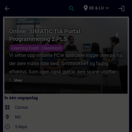
Ga naar de hoofdinhoud
Pagina geladen
place
expand_more
arrow_back
search
login
BE & LU
Cursus - Online: SIMATIC TIA Portal Progra
Online: SIMATIC TIA Portal
more_vert
Programmering 2 PLS
Learning Event - Classroom
Vi setter opp virtuelle PC'er som dere logger dere på fra
der dere måtte sitte best. Smittesikkert og faglig
effektivt. Som igjen også gjør at dere sparer utgifter
t...
Meer
In één oogopslag
widgets
Cursus
where_to_vote
NO
access_time
5 days