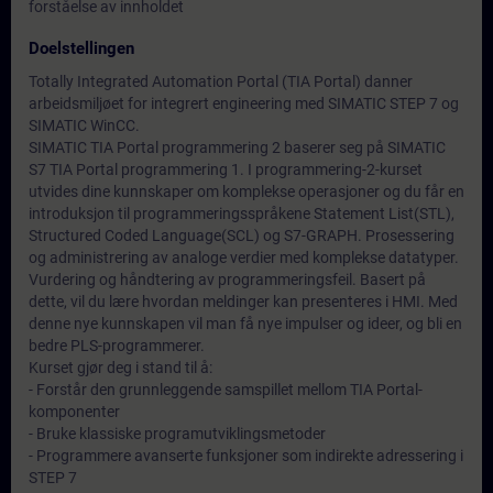
forståelse av innholdet
Doelstellingen
Totally Integrated Automation Portal (TIA Portal) danner
arbeidsmiljøet for integrert engineering med SIMATIC STEP 7 og
SIMATIC WinCC.
SIMATIC TIA Portal programmering 2 baserer seg på SIMATIC
S7 TIA Portal programmering 1. I programmering-2-kurset
utvides dine kunnskaper om komplekse operasjoner og du får en
introduksjon til programmeringsspråkene Statement List(STL),
Structured Coded Language(SCL) og S7-GRAPH. Prosessering
og administrering av analoge verdier med komplekse datatyper.
Vurdering og håndtering av programmeringsfeil. Basert på
dette, vil du lære hvordan meldinger kan presenteres i HMI. Med
denne nye kunnskapen vil man få nye impulser og ideer, og bli en
bedre PLS-programmerer.
Kurset gjør deg i stand til å:
- Forstår den grunnleggende samspillet mellom TIA Portal-
komponenter
- Bruke klassiske programutviklingsmetoder
- Programmere avanserte funksjoner som indirekte adressering i
STEP 7