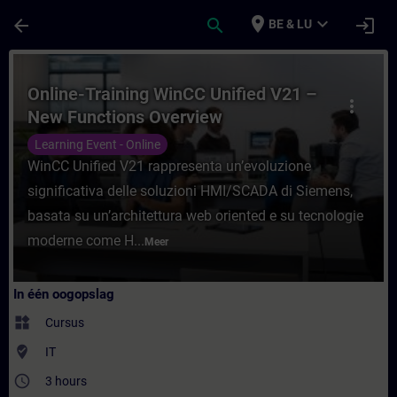
Ga naar de hoofdinhoud
Pagina geladen
place
expand_more
arrow_back
search
login
BE & LU
Cursus - Online-Training WinCC Unified V2
Online-Training WinCC Unified V21 –
more_vert
New Functions Overview
Learning Event - Online
WinCC Unified V21 rappresenta un’evoluzione
significativa delle soluzioni HMI/SCADA di Siemens,
basata su un’architettura web oriented e su tecnologie
moderne come H...
Meer
In één oogopslag
widgets
Cursus
where_to_vote
IT
access_time
3 hours