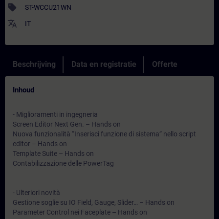
sell
ST-WCCU21WN
translate
IT
Beschrijving
Data en registratie
Offerte
Inhoud
- Miglioramenti in ingegneria
Screen Editor Next Gen. – Hands on
Nuova funzionalità “Inserisci funzione di sistema” nello script
editor – Hands on
Template Suite – Hands on
Contabilizzazione delle PowerTag
- Ulteriori novità
Gestione soglie su IO Field, Gauge, Slider… – Hands on
Parameter Control nei Faceplate – Hands on