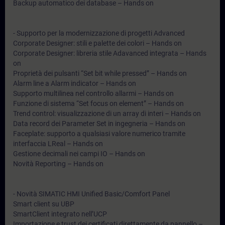
Backup automatico dei database – Hands on
- Supporto per la modernizzazione di progetti Advanced
Corporate Designer: stili e palette dei colori – Hands on
Corporate Designer: libreria stile Adavanced integrata – Hands
on
Proprietà dei pulsanti “Set bit while pressed” – Hands on
Alarm line a Alarm indicator – Hands on
Supporto multilinea nel controllo allarmi – Hands on
Funzione di sistema “Set focus on element” – Hands on
Trend control: visualizzazione di un array di interi – Hands on
Data record dei Parameter Set in ingegneria – Hands on
Faceplate: supporto a qualsiasi valore numerico tramite
interfaccia LReal – Hands on
Gestione decimali nei campi IO – Hands on
Novità Reporting – Hands on
- Novità SIMATIC HMI Unified Basic/Comfort Panel
Smart client su UBP
SmartClient integrato nell’UCP
Importazione e trust dei certificati direttamente da pannello –