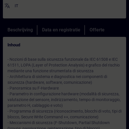
translate
IT
Beschrijving
Data en registratie
Offerte
Inhoud
- Nozioni di base sulla sicurezza funzionale da IEC 61508 e IEC
61511, LOPA (Layer of Protection Analysis) e grafico del rischio
mediante una funzione strumentata di sicurezza
- Architettura di sistema e diagnostica nei componenti di
sicurezza (hardware, software, comunicazione)
- Panoramica su F-Hardware
- Parametro in configurazione hardware (modalità di sicurezza,
valutazione del sensore, indirizzamento, tempo di monitoraggio,
parametro H, cablaggio e voto)
- Programma di sicurezza (riconoscimento, blocchi di voto, tipi di
blocco, Secure Write Command ++, comunicazione)
- Meccanismi di sicurezza (F-Shutdown, Partial Shutdown
Groups, passivazione, reintegrazione, tipo di blocco)