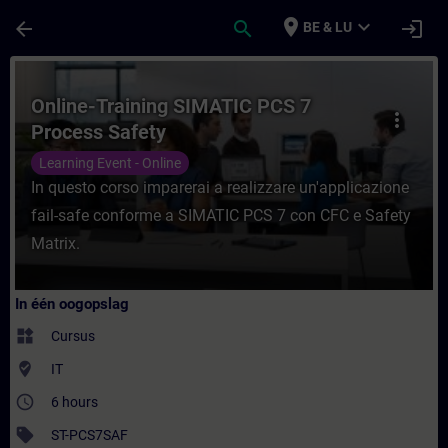
Ga naar de hoofdinhoud
Pagina geladen
place
expand_more
arrow_back
search
login
BE & LU
Cursus - Online-Training SIMATIC PCS 7 Pro
Online-Training SIMATIC PCS 7
more_vert
Process Safety
Learning Event - Online
In questo corso imparerai a realizzare un'applicazione
fail-safe conforme a SIMATIC PCS 7 con CFC e Safety
Matrix.
In één oogopslag
widgets
Cursus
where_to_vote
IT
access_time
6 hours
sell
ST-PCS7SAF