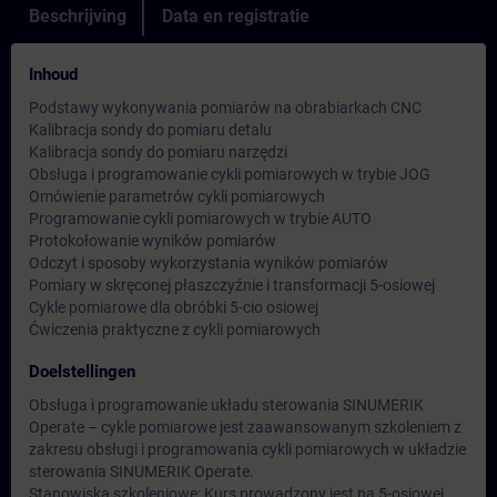
Beschrijving
Data en registratie
Inhoud
Podstawy wykonywania pomiarów na obrabiarkach CNC
Kalibracja sondy do pomiaru detalu
Kalibracja sondy do pomiaru narzędzi
Obsługa i programowanie cykli pomiarowych w trybie JOG
Omówienie parametrów cykli pomiarowych
Programowanie cykli pomiarowych w trybie AUTO
Protokołowanie wyników pomiarów
Odczyt i sposoby wykorzystania wyników pomiarów
Pomiary w skręconej płaszczyźnie i transformacji 5-osiowej
Cykle pomiarowe dla obróbki 5-cio osiowej
Ćwiczenia praktyczne z cykli pomiarowych
Doelstellingen
Obsługa i programowanie układu sterowania SINUMERIK
Operate – cykle pomiarowe jest zaawansowanym szkoleniem z
zakresu obsługi i programowania cykli pomiarowych w układzie
sterowania SINUMERIK Operate.
Stanowiska szkoleniowe: Kurs prowadzony jest na 5-osiowej