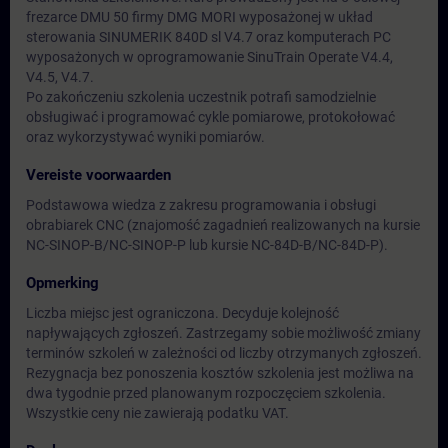
frezarce DMU 50 firmy DMG MORI wyposażonej w układ
sterowania SINUMERIK 840D sl V4.7 oraz komputerach PC
wyposażonych w oprogramowanie SinuTrain Operate V4.4,
V4.5, V4.7.
Po zakończeniu szkolenia uczestnik potrafi samodzielnie
obsługiwać i programować cykle pomiarowe, protokołować
oraz wykorzystywać wyniki pomiarów.
Vereiste voorwaarden
Podstawowa wiedza z zakresu programowania i obsługi
obrabiarek CNC (znajomość zagadnień realizowanych na kursie
NC-SINOP-B/NC-SINOP-P lub kursie NC-84D-B/NC-84D-P).
Opmerking
Liczba miejsc jest ograniczona. Decyduje kolejność
napływających zgłoszeń. Zastrzegamy sobie możliwość zmiany
terminów szkoleń w zależności od liczby otrzymanych zgłoszeń.
Rezygnacja bez ponoszenia kosztów szkolenia jest możliwa na
dwa tygodnie przed planowanym rozpoczęciem szkolenia.
Wszystkie ceny nie zawierają podatku VAT.