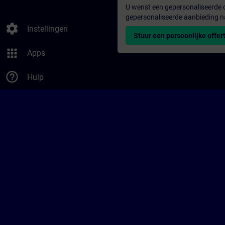
U wenst een gepersonaliseerde o
gepersonaliseerde aanbieding n
settings
Instellingen
Stuur een persoonlijke offer
apps
Apps
help_outline
Hulp