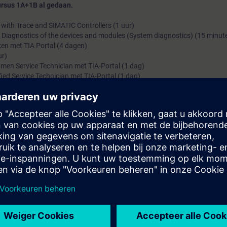
rsus 1A+1B al gedaan.
 with Trace and SIMATIC Controllers (1 uur)
 - Diagnostics of the devices and modules (System diagnostics) (15 minut
en met TIA Portal (4 dagen)
ur)
en Service Technician met TIA-Portal (1 dag)
ed Service Technician met TIA-Portal (1 dag)
wens)
en de programmastructuur van SIMATIC S7-systemen.
ingstechniek.
den uitgevoerd met een S7-1500 systeem met een lopende band model e
lleen doorgaan bij voldoende aanmeldingen.