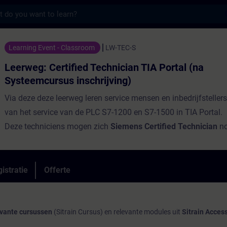
s
rtified Technician TIA Portal (na Systeemcu
Learning Event - Classroom
LW-TEC-S
Leerweg: Certified Technician TIA Portal (na
Systeemcursus inschrijving)
Via deze deze leerweg leren service mensen en inbedrijfsteller
van het service van de PLC S7-1200 en S7-1500 in TIA Portal.
Deze techniciens mogen zich
Siemens Certified Technician
no
na deze modules het eindexamen met goed gevolg hebben afg
Als u zich inschrijft voor deze leerweg overleggen we met u 
istratie
Offerte
u deel wil nemen en hoe u de (1 jaar) Sitrain Access toegang 
datum van deze cursus 31 december is dan ook een fictieve
evante cursussen
(Sitrain Cursus) en relevante modules uit
Sitrain Acces