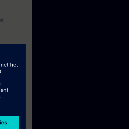
en)
n een Touch