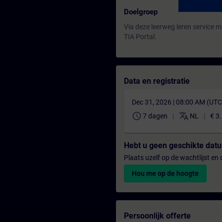
Doelgroep
Via deze leerweg leren service m
TIA Portal.
Data en registratie
Dec 31, 2026 | 08:00 AM (UT
schedule
translate
7 dagen
NL
€ 3
Hebt u geen geschikte da
Plaats uzelf op de wachtlijst e
Hou me op de hoogte
Persoonlijk offerte