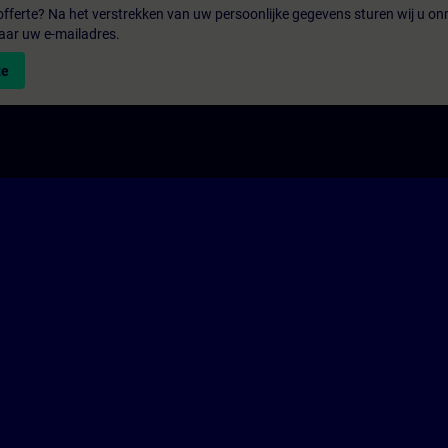
fferte? Na het verstrekken van uw persoonlijke gegevens sturen wij u onm
aar uw e-mailadres.
te