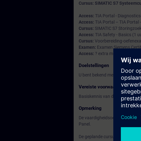
Cursus: SIMATIC S7 Systeemcu
Access:
TIA Portal - Diagnostics
Access:
TIA Portal – TIA Portal
Cursus:
SIMATIC S7 Storingzoek
Access:
TIA Safety - Basics (1 u
Cursus:
Voorbereiding-oefenexam
Examen:
Examen Siemens Certifi
Access:
? extra modules (naar 
Doelstellingen
U bent bekend met de opbouw 
Vereiste voorwaarden
Basiskennis van de automatiser
Opmerking
De vaardigheidsoefeningen wor
Panel.
De geplande cursussen kunnen a