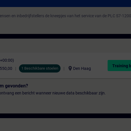
ensen en inbedrijfstellers de kneepjes van het service van de PLC S7-120
C+00:00)
Training 
location_on
.550,00
1 Beschikbare stoelen
Den Haag
tum gevonden?
n ontvang een bericht wanneer nieuwe data beschikbaar zijn.