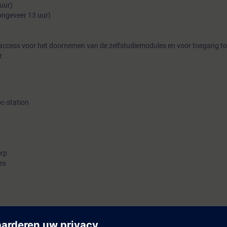
 uur)
bereiden op de toepassing in de praktijk. De Learning Journey b
 ongeveer 13 uur)
demand content om u te ondersteunen bij uw eigen persoonlijk
praktijkoverdracht.
access voor het doornemen van de zelfstudiemodules en voor toegang t
r.
Meer informatie over lea
pc-station
erp
es
gineering kunt wijzigen van een WinCC Unified Comfort Panel naar een Win
en.