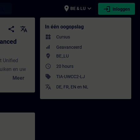
place
expand_more
login
earch
BE & LU
Inloggen
Course - Training - Opleiding - Bijscholi
In één oogopslag
share
translate
widgets
Cursus
vanced
Geavanceerd
where_to_vote
BE_LU
 Unified
access_time
20 hours
ruiken en uw
sell
TIA-UWCC2-LJ
Meer
translate
DE
,
FR
,
EN
en
NL
tudiemodules
voor een
rtuele
oor te