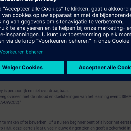
eren en laden.
steemconfiguraties van de WinCC Unified systemen (client/server).
rde archieven voor grote hoeveelheden gegevens.
epten) aanmaken en gebruiken.
uiken.
derwerpen zoals Efficient Engineering and Design.
e fabrieksconfiguraties gebruiken.
 WinCC Unified 1, Systeemcursus (TIA-UWCC1) of vergelijkbare kennis.
y is persoonlijk en niet overdraagbaar.
weg overeen met de inhoud en doelstellingen van het learning event: SI
TIA-UWCC2)."
 te maken of te bewerken. Of u nu een beginner bent of al voor het eerst 
HMI, deze leerreis laat u veel nieuwe dingen zien en geeft u zekerheid 