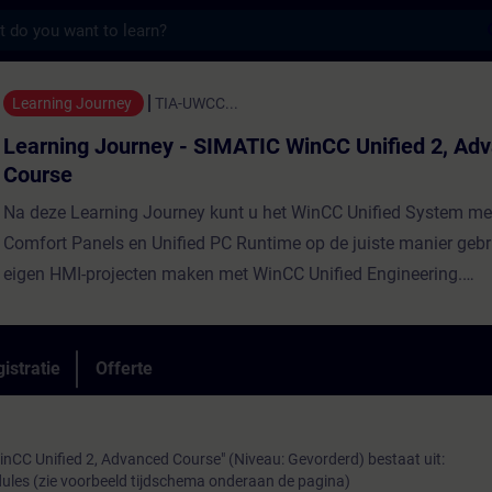
s
urney - SIMATIC WinCC Unified 2, Advanced 
Learning Journey
TIA-UWCC...
Learning Journey - SIMATIC WinCC Unified 2, Ad
Course
Na deze Learning Journey kunt u het WinCC Unified System met
Comfort Panels en Unified PC Runtime op de juiste manier geb
eigen HMI-projecten maken met WinCC Unified Engineering.
istratie
Offerte
Een optimale mix van begeleide live modules (online) en zelfs
voorziet u van alle inhoud die noodzakelijk is voor uw werk en 
duurzaam leersucces. Diverse praktische opdrachten in onze vi
nCC Unified 2, Advanced Course" (Niveau: Gevorderd) bestaat uit:
dules (zie voorbeeld tijdschema onderaan de pagina)
oefenomgeving gedurende de Learning Journey helpen u zich v