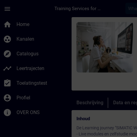
Ga naar de hoofdinhoud
Pagina geladen
menu
Training Services for Digital Industries
Cursus - Learning Jo
home
Home
group_work
Kanalen
explore
Catalogus
timeline
Leertrajecten
assignment_turned_in
Toelatingstest
account_circle
Profiel
Beschrijving
Data en reg
info
OVER ONS
Inhoud
De Learning journey "SIMATIC Wi
- Live modules en zelfstudie mo