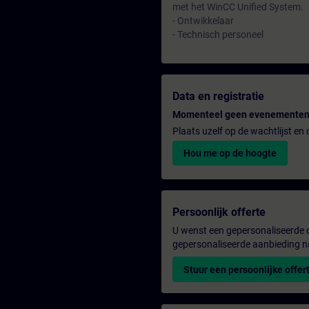
met het WinCC Unified System.
- Ontwikkelaar
- Technisch personeel
Data en registratie
Momenteel geen evenementen
Plaats uzelf op de wachtlijst e
Hou me op de hoogte
Persoonlijk offerte
U wenst een gepersonaliseerde o
gepersonaliseerde aanbieding n
Stuur een persoonlijke offer