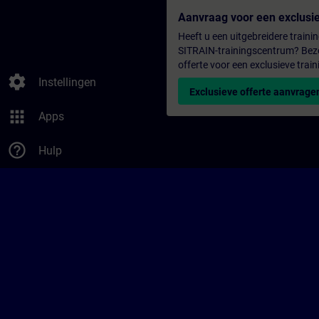
Aanvraag voor een exclusie
Heeft u een uitgebreidere trainin
SITRAIN-trainingscentrum? Bezo
offerte voor een exclusieve train
settings
Instellingen
Exclusieve offerte aanvrage
apps
Apps
help_outline
Hulp