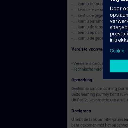
- ... kunt u PC-stations configur
- ... kent u de verschillende sy
- ... kent u de gegevensgebasee
- ... kunt u parametersets (rec
- ... kunt u de rapportering gebr
- ... bent u op de hoogte van on
- ... kunt u de gedecentraliseerd
Vereiste voorwaarden
- Vereiste is de cursus SIMATIC
-
Technische vereisten
Opmerking
Deelname aan de learning journe
Deze learning journey komt ruw
Unified 2, Gevorderde Cursus (
Doelgroep
U hebt de taak om HMI-projecten
bent gekomen met het onderwerp 