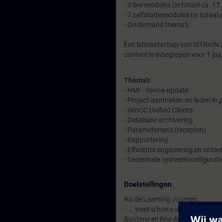
- 3 live modules (in totaal ca. 17
- 7 zelfstudiemodules (in totaal
- On-demand thema's
Een lidmaatschap van SITRAIN 
content is inbegrepen voor 1 jaa
Thema's
- HMI - device-update
- Project aanmaken en laden in 
- WinCC Unified Clients
- Database archivering
- Parametersets (recepten)
- Rapportering
- Efficiënte engineering en ontw
- Decentrale systeemconfigurati
Doelstellingen
Na de Learning Journey:
- ... weet u hoe u uw projecten
Runtime en hoe deze te gebruik